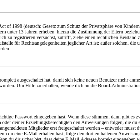
t of 1998 (deutsch: Gesetz zum Schutz der Privatsphäre von Kindern i
ern unter 13 Jahren erheben, hierzu die Zustimmung der Eltern bezieh
dich zu registrieren versuchst, zutrifft, ziehe einen rechtlichen Beista
stelle für Rechtsangelegenheiten jeglicher Art ist; außer solchen, die
erden.
 komplett ausgeschaltet hat, damit sich keine neuen Benutzer mehr anm
 wurden. Um Hilfe zu erhalten, wende dich an die Board-Administratio
richtige Passwort eingegeben hast. Wenn diese stimmen, dann gibt es
ern oder deiner Erziehungsberechtigten den Anweisungen folgen, die du e
 angemeldeten Mitglieder erst freigeschaltet werden – entweder musst du
. Wenn du eine E-Mail erhalten hast, folge den dort enthaltenen Anweis
nn du dir sicher bist, dass deine E-Mail-Adresse korrekt eingegeben w