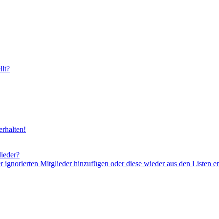
lt?
rhalten!
lieder?
er ignorierten Mitglieder hinzufügen oder diese wieder aus den Listen e