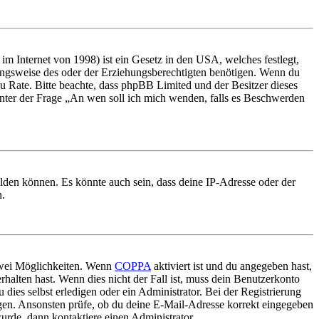
m Internet von 1998) ist ein Gesetz in den USA, welches festlegt,
ungsweise des oder der Erziehungsberechtigten benötigen. Wenn du
nd zu Rate. Bitte beachte, dass phpBB Limited und der Besitzer dieses
 unter der Frage „An wen soll ich mich wenden, falls es Beschwerden
elden können. Es könnte auch sein, dass deine IP-Adresse oder der
n.
 zwei Möglichkeiten. Wenn
COPPA
aktiviert ist und du angegeben hast,
rhalten hast. Wenn dies nicht der Fall ist, muss dein Benutzerkonto
 dies selbst erledigen oder ein Administrator. Bei der Registrierung
ungen. Ansonsten prüfe, ob du deine E-Mail-Adresse korrekt eingegeben
urde, dann kontaktiere einen Administrator.