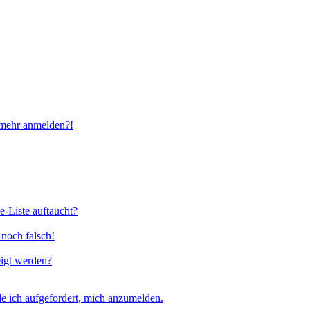
t mehr anmelden?!
e-Liste auftaucht?
 noch falsch!
eigt werden?
e ich aufgefordert, mich anzumelden.