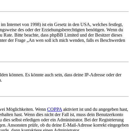
m Internet von 1998) ist ein Gesetz in den USA, welches festlegt,
ungsweise des oder der Erziehungsberechtigten benötigen. Wenn du
nd zu Rate. Bitte beachte, dass phpBB Limited und der Besitzer dieses
 unter der Frage „An wen soll ich mich wenden, falls es Beschwerden
elden können. Es könnte auch sein, dass deine IP-Adresse oder der
n.
 zwei Möglichkeiten. Wenn
COPPA
aktiviert ist und du angegeben hast,
rhalten hast. Wenn dies nicht der Fall ist, muss dein Benutzerkonto
 dies selbst erledigen oder ein Administrator. Bei der Registrierung
ungen. Ansonsten prüfe, ob du deine E-Mail-Adresse korrekt eingegeben
urde, dann kontaktiere einen Administrator.