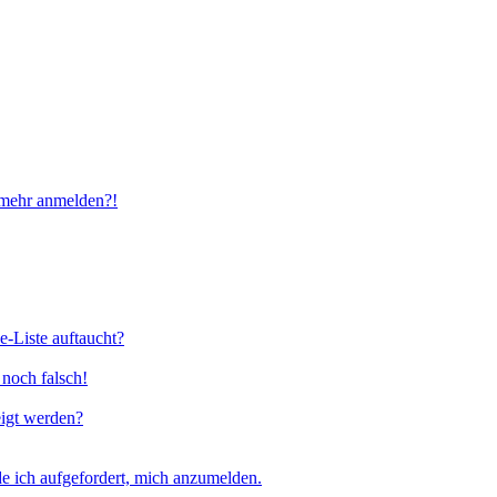
t mehr anmelden?!
e-Liste auftaucht?
 noch falsch!
eigt werden?
e ich aufgefordert, mich anzumelden.