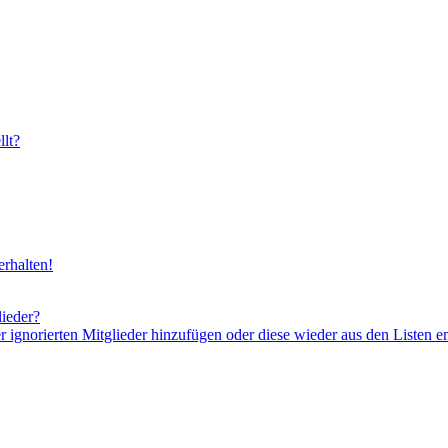
lt?
rhalten!
lieder?
er ignorierten Mitglieder hinzufügen oder diese wieder aus den Listen e