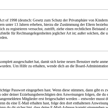
t of 1998 (deutsch: Gesetz zum Schutz der Privatsphäre von Kindern i
ern unter 13 Jahren erheben, hierzu die Zustimmung der Eltern bezieh
dich zu registrieren versuchst, zutrifft, ziehe einen rechtlichen Beista
stelle für Rechtsangelegenheiten jeglicher Art ist; außer solchen, die
erden.
 komplett ausgeschaltet hat, damit sich keine neuen Benutzer mehr anm
 wurden. Um Hilfe zu erhalten, wende dich an die Board-Administratio
richtige Passwort eingegeben hast. Wenn diese stimmen, dann gibt es
ern oder deiner Erziehungsberechtigten den Anweisungen folgen, die du e
 angemeldeten Mitglieder erst freigeschaltet werden – entweder musst du
. Wenn du eine E-Mail erhalten hast, folge den dort enthaltenen Anweis
nn du dir sicher bist, dass deine E-Mail-Adresse korrekt eingegeben w