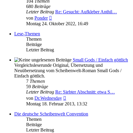
104
Themen
680
Beiträge
Letzter Beitrag
Re: Gesucht: Aufkleber Anthil…
Neuester
von
Ponder
Beitrag
Montag 24. Oktober 2022, 16:49
Lese-Themen
Themen
Beiträge
Letzter Beitrag
Small Gods / Einfach göttlich
Vergleichsleserunde Original, Übersetzung und
Neuübersetzung vom Scheibenwelt-Roman Small Gods /
Einfach göttlich.
7
Themen
59
Beiträge
Letzter Beitrag
Re: Siebter Abschnitt: etwa S…
Neuester
von
Dr.Wednesday
Beitrag
Montag 18. Februar 2013, 13:32
Die deutsche Scheibenwelt Convention
Themen
Beiträge
Letzter Beitrag