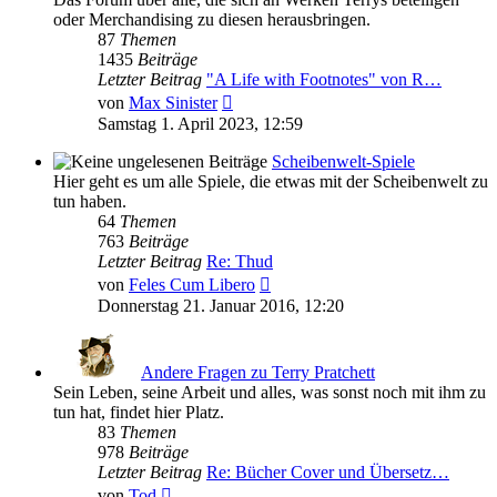
oder Merchandising zu diesen herausbringen.
87
Themen
1435
Beiträge
Letzter Beitrag
"A Life with Footnotes" von R…
Neuester
von
Max Sinister
Beitrag
Samstag 1. April 2023, 12:59
Scheibenwelt-Spiele
Hier geht es um alle Spiele, die etwas mit der Scheibenwelt zu
tun haben.
64
Themen
763
Beiträge
Letzter Beitrag
Re: Thud
Neuester
von
Feles Cum Libero
Beitrag
Donnerstag 21. Januar 2016, 12:20
Andere Fragen zu Terry Pratchett
Sein Leben, seine Arbeit und alles, was sonst noch mit ihm zu
tun hat, findet hier Platz.
83
Themen
978
Beiträge
Letzter Beitrag
Re: Bücher Cover und Übersetz…
Neuester
von
Tod