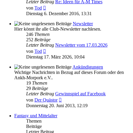
Letzter Beitrag
Re: Ideen für A-M Times
Neuester
von
Tod
Beitrag
Dienstag 6. Dezember 2016, 13:31
Newsletter
Hier könnt ihr alle Club-Newsletter nachlesen.
246
Themen
252
Beiträge
Letzter Beitrag
Newsletter vom 17.03.2026
Neuester
von
Tod
Beitrag
Dienstag 17. März 2026, 10:04
Ankündigungen
Wichtige Nachrichten in Bezug auf dieses Forum oder den
Ankh-Morpork e.V..
19
Themen
29
Beiträge
Letzter Beitrag
Gewinnspiel auf Facebook
Neuester
von
Der Quästor
Beitrag
Donnerstag 20. Juni 2013, 12:19
Fantasy und Mittelalter
Themen
Beiträge
Letzter Beitrag