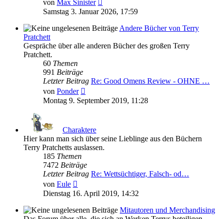
Neuester
von
Max Sinister
Beitrag
Samstag 3. Januar 2026, 17:59
Andere Bücher von Terry
Pratchett
Gespräche über alle anderen Bücher des großen Terry
Pratchett.
60
Themen
991
Beiträge
Letzter Beitrag
Re: Good Omens Review - OHNE …
Neuester
von
Ponder
Beitrag
Montag 9. September 2019, 11:28
Charaktere
Hier kann man sich über seine Lieblinge aus den Büchern
Terry Pratchetts auslassen.
185
Themen
7472
Beiträge
Letzter Beitrag
Re: Wettsüchtiger, Falsch- od…
Neuester
von
Eule
Beitrag
Dienstag 16. April 2019, 14:32
Mitautoren und Merchandising
Das Forum über alle, die sich an Werken Terrys beteiligen