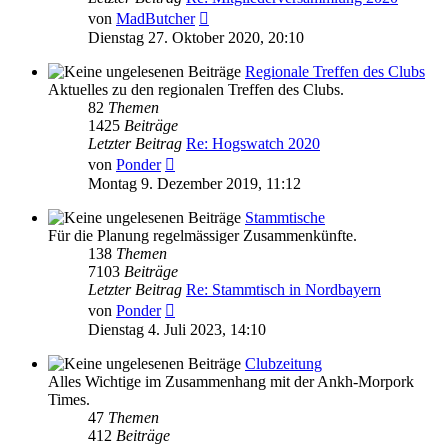
Neuester
von
MadButcher
Beitrag
Dienstag 27. Oktober 2020, 20:10
Regionale Treffen des Clubs
Aktuelles zu den regionalen Treffen des Clubs.
82
Themen
1425
Beiträge
Letzter Beitrag
Re: Hogswatch 2020
Neuester
von
Ponder
Beitrag
Montag 9. Dezember 2019, 11:12
Stammtische
Für die Planung regelmässiger Zusammenkünfte.
138
Themen
7103
Beiträge
Letzter Beitrag
Re: Stammtisch in Nordbayern
Neuester
von
Ponder
Beitrag
Dienstag 4. Juli 2023, 14:10
Clubzeitung
Alles Wichtige im Zusammenhang mit der Ankh-Morpork
Times.
47
Themen
412
Beiträge