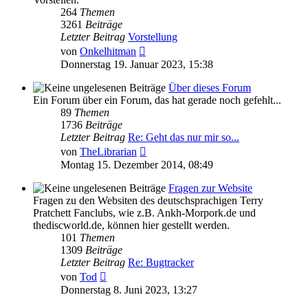
264
Themen
3261
Beiträge
Letzter Beitrag
Vorstellung
Neuester
von
Onkelhitman
Beitrag
Donnerstag 19. Januar 2023, 15:38
Über dieses Forum
Ein Forum über ein Forum, das hat gerade noch gefehlt...
89
Themen
1736
Beiträge
Letzter Beitrag
Re: Geht das nur mir so...
Neuester
von
TheLibrarian
Beitrag
Montag 15. Dezember 2014, 08:49
Fragen zur Website
Fragen zu den Websiten des deutschsprachigen Terry
Pratchett Fanclubs, wie z.B. Ankh-Morpork.de und
thediscworld.de, können hier gestellt werden.
101
Themen
1309
Beiträge
Letzter Beitrag
Re: Bugtracker
Neuester
von
Tod
Beitrag
Donnerstag 8. Juni 2023, 13:27