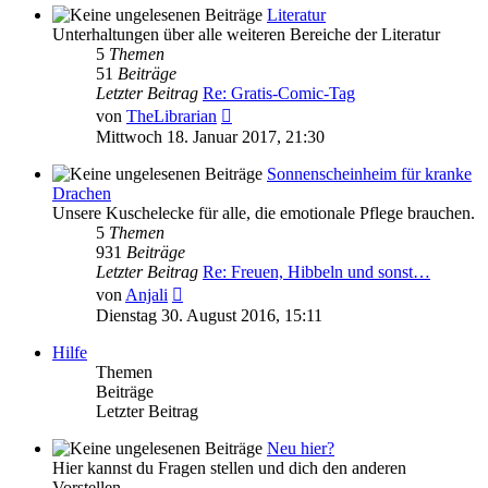
Literatur
Unterhaltungen über alle weiteren Bereiche der Literatur
5
Themen
51
Beiträge
Letzter Beitrag
Re: Gratis-Comic-Tag
Neuester
von
TheLibrarian
Beitrag
Mittwoch 18. Januar 2017, 21:30
Sonnenscheinheim für kranke
Drachen
Unsere Kuschelecke für alle, die emotionale Pflege brauchen.
5
Themen
931
Beiträge
Letzter Beitrag
Re: Freuen, Hibbeln und sonst…
Neuester
von
Anjali
Beitrag
Dienstag 30. August 2016, 15:11
Hilfe
Themen
Beiträge
Letzter Beitrag
Neu hier?
Hier kannst du Fragen stellen und dich den anderen
Vorstellen.