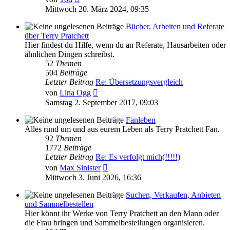
Beitrag
Mittwoch 20. März 2024, 09:35
Bücher, Arbeiten und Referate
über Terry Pratchett
Hier findest du Hilfe, wenn du an Referate, Hausarbeiten oder
ähnlichen Dingen schreibst.
52
Themen
504
Beiträge
Letzter Beitrag
Re: Übersetzungsvergleich
Neuester
von
Lina Ogg
Beitrag
Samstag 2. September 2017, 09:03
Fanleben
Alles rund um und aus eurem Leben als Terry Pratchett Fan.
92
Themen
1772
Beiträge
Letzter Beitrag
Re: Es verfolgt mich(!!!!!)
Neuester
von
Max Sinister
Beitrag
Mittwoch 3. Juni 2026, 16:36
Suchen, Verkaufen, Anbieten
und Sammelbestellen
Hier könnt ihr Werke von Terry Pratchett an den Mann oder
die Frau bringen und Sammelbestellungen organisieren.