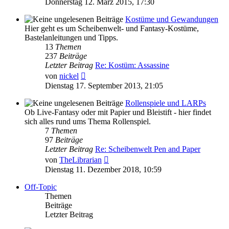
Donnerstag 12. März 2015, 17:30
Kostüme und Gewandungen
Hier geht es um Scheibenwelt- und Fantasy-Kostüme,
Bastelanleitungen und Tipps.
13
Themen
237
Beiträge
Letzter Beitrag
Re: Kostüm: Assassine
Neuester
von
nickel
Beitrag
Dienstag 17. September 2013, 21:05
Rollenspiele und LARPs
Ob Live-Fantasy oder mit Papier und Bleistift - hier findet
sich alles rund ums Thema Rollenspiel.
7
Themen
97
Beiträge
Letzter Beitrag
Re: Scheibenwelt Pen and Paper
Neuester
von
TheLibrarian
Beitrag
Dienstag 11. Dezember 2018, 10:59
Off-Topic
Themen
Beiträge
Letzter Beitrag