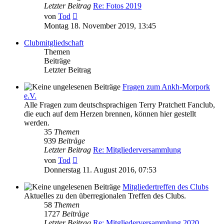
Letzter Beitrag
Re: Fotos 2019
Neuester
von
Tod
Beitrag
Montag 18. November 2019, 13:45
Clubmitgliedschaft
Themen
Beiträge
Letzter Beitrag
Fragen zum Ankh-Morpork
e.V.
Alle Fragen zum deutschsprachigen Terry Pratchett Fanclub,
die euch auf dem Herzen brennen, können hier gestellt
werden.
35
Themen
939
Beiträge
Letzter Beitrag
Re: Mitgliederversammlung
Neuester
von
Tod
Beitrag
Donnerstag 11. August 2016, 07:53
Mitgliedertreffen des Clubs
Aktuelles zu den überregionalen Treffen des Clubs.
58
Themen
1727
Beiträge
Letzter Beitrag
Re: Mitgliederversammlung 2020