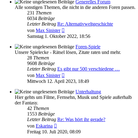
Generelles Forum
Alle sonstigen Themen, die nicht in die anderen Foren passen.
231
Themen
6034
Beiträge
Letzter Beitrag
Re: Alternativweltgeschichte
Neuester
von
Max Sinister
Beitrag
Samstag 1. Oktober 2022, 18:56
Foren-Spiele
Unsere Spielecke - Rätsel lösen, Zitate raten und mehr.
28
Themen
9608
Beiträge
Letzter Beitrag
Es gibt nur 500 verschiedene …
Neuester
von
Max Sinister
Beitrag
Mittwoch 12. April 2023, 18:49
Unterhaltung
Hier gehts um Filme, Fernsehn, Musik und Spiele außerhalb
der Fantasy.
42
Themen
1553
Beiträge
Letzter Beitrag
Re: Was hört ihr gerade?
Neuester
von
Eskarina
Beitrag
Freitag 10. Juli 2020, 08:09