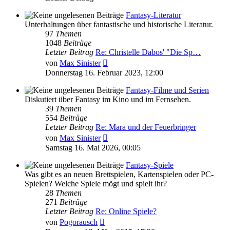
Fantasy-Literatur
Unterhaltungen über fantastische und historische Literatur.
97
Themen
1048
Beiträge
Letzter Beitrag
Re: Christelle Dabos' "Die Sp…
Neuester
von
Max Sinister
Beitrag
Donnerstag 16. Februar 2023, 12:00
Fantasy-Filme und Serien
Diskutiert über Fantasy im Kino und im Fernsehen.
39
Themen
554
Beiträge
Letzter Beitrag
Re: Mara und der Feuerbringer
Neuester
von
Max Sinister
Beitrag
Samstag 16. Mai 2026, 00:05
Fantasy-Spiele
Was gibt es an neuen Brettspielen, Kartenspielen oder PC-
Spielen? Welche Spiele mögt und spielt ihr?
28
Themen
271
Beiträge
Letzter Beitrag
Re: Online Spiele?
Neuester
von
Pogorausch
Beitrag