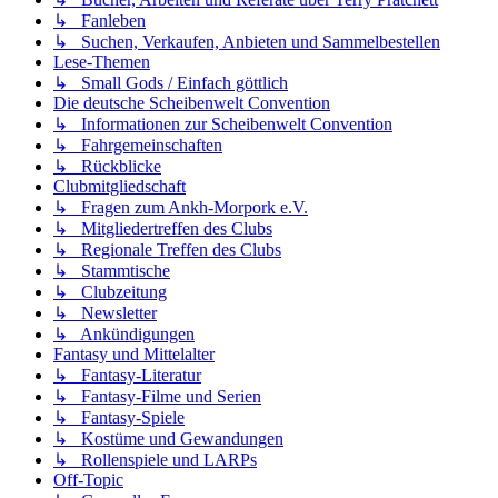
↳ Fanleben
↳ Suchen, Verkaufen, Anbieten und Sammelbestellen
Lese-Themen
↳ Small Gods / Einfach göttlich
Die deutsche Scheibenwelt Convention
↳ Informationen zur Scheibenwelt Convention
↳ Fahrgemeinschaften
↳ Rückblicke
Clubmitgliedschaft
↳ Fragen zum Ankh-Morpork e.V.
↳ Mitgliedertreffen des Clubs
↳ Regionale Treffen des Clubs
↳ Stammtische
↳ Clubzeitung
↳ Newsletter
↳ Ankündigungen
Fantasy und Mittelalter
↳ Fantasy-Literatur
↳ Fantasy-Filme und Serien
↳ Fantasy-Spiele
↳ Kostüme und Gewandungen
↳ Rollenspiele und LARPs
Off-Topic