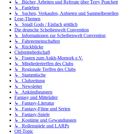
↳ Bücher, Arbeiten und Referate über Terry Pratchett
↳ Fanleben
↳ Suchen, Verkaufen, Anbieten und Sammelbestellen
Lese-Themen
↳ Small Gods / Einfach göttlich
Die deutsche Scheibenwelt Convention
↳ Informationen zur Scheibenwelt Convention
↳ Fahrgemeinschaften
↳ Rückblicke
Clubmitgliedschaft
↳ Fragen zum Ankh-Morpork e.V.
↳ Mitgliedertreffen des Clubs
↳ Regionale Treffen des Clubs
↳ Stammtische
↳ Clubzeitung
↳ Newsletter
↳ Ankündigungen
Fantasy und Mittelalter
↳ Fantasy-Literatur
↳ Fantasy-Filme und Serien
↳ Fantasy-Spiele
↳ Kostüme und Gewandungen
↳ Rollenspiele und LARPs
Off-Topic