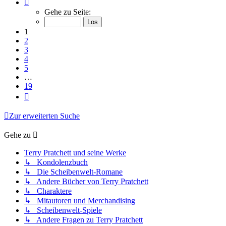
Seite
1
Gehe zu Seite:
von
19
1
2
3
4
5
…
19
Nächste
Zur erweiterten Suche
Gehe zu
Terry Pratchett und seine Werke
↳ Kondolenzbuch
↳ Die Scheibenwelt-Romane
↳ Andere Bücher von Terry Pratchett
↳ Charaktere
↳ Mitautoren und Merchandising
↳ Scheibenwelt-Spiele
↳ Andere Fragen zu Terry Pratchett