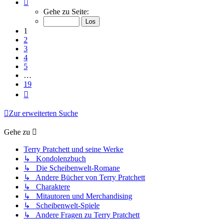
Seite
1
Gehe zu Seite:
von
19
1
2
3
4
5
…
19
Nächste
Zur erweiterten Suche
Gehe zu
Terry Pratchett und seine Werke
↳ Kondolenzbuch
↳ Die Scheibenwelt-Romane
↳ Andere Bücher von Terry Pratchett
↳ Charaktere
↳ Mitautoren und Merchandising
↳ Scheibenwelt-Spiele
↳ Andere Fragen zu Terry Pratchett