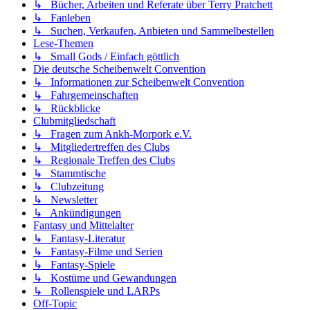
↳ Bücher, Arbeiten und Referate über Terry Pratchett
↳ Fanleben
↳ Suchen, Verkaufen, Anbieten und Sammelbestellen
Lese-Themen
↳ Small Gods / Einfach göttlich
Die deutsche Scheibenwelt Convention
↳ Informationen zur Scheibenwelt Convention
↳ Fahrgemeinschaften
↳ Rückblicke
Clubmitgliedschaft
↳ Fragen zum Ankh-Morpork e.V.
↳ Mitgliedertreffen des Clubs
↳ Regionale Treffen des Clubs
↳ Stammtische
↳ Clubzeitung
↳ Newsletter
↳ Ankündigungen
Fantasy und Mittelalter
↳ Fantasy-Literatur
↳ Fantasy-Filme und Serien
↳ Fantasy-Spiele
↳ Kostüme und Gewandungen
↳ Rollenspiele und LARPs
Off-Topic