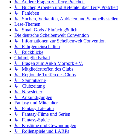
↳ Andere Fragen zu Terry Pratchett
↳ Bücher, Arbeiten und Referate über Terry Pratchett
↳ Fanleben
↳ Suchen, Verkaufen, Anbieten und Sammelbestellen
Lese-Themen
↳ Small Gods / Einfach göttlich
Die deutsche Scheibenwelt Convention
↳ Informationen zur Scheibenwelt Convention
↳ Fahrgemeinschaften
↳ Rückblicke
Clubmitgliedschaft
↳ Fragen zum Ankh-Morpork e.V.
↳ Mitgliedertreffen des Clubs
↳ Regionale Treffen des Clubs
↳ Stammtische
↳ Clubzeitung
↳ Newsletter
↳ Ankündigungen
Fantasy und Mittelalter
↳ Fantasy-Literatur
↳ Fantasy-Filme und Serien
↳ Fantasy-Spiele
↳ Kostüme und Gewandungen
↳ Rollenspiele und LARPs