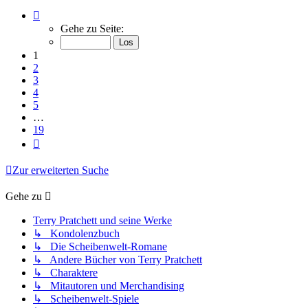
Seite
1
Gehe zu Seite:
von
19
1
2
3
4
5
…
19
Nächste
Zur erweiterten Suche
Gehe zu
Terry Pratchett und seine Werke
↳ Kondolenzbuch
↳ Die Scheibenwelt-Romane
↳ Andere Bücher von Terry Pratchett
↳ Charaktere
↳ Mitautoren und Merchandising
↳ Scheibenwelt-Spiele