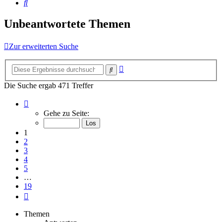
Suche
Unbeantwortete Themen
Zur erweiterten Suche
Erweiterte
Suche
Suche
Die Suche ergab 471 Treffer
Seite
1
Gehe zu Seite:
von
19
1
2
3
4
5
…
19
Nächste
Themen