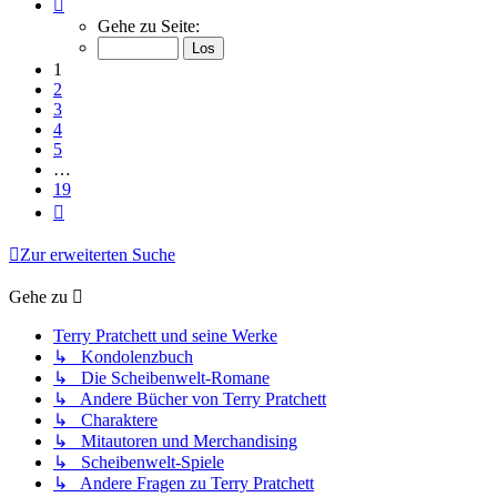
Seite
1
Gehe zu Seite:
von
19
1
2
3
4
5
…
19
Nächste
Zur erweiterten Suche
Gehe zu
Terry Pratchett und seine Werke
↳ Kondolenzbuch
↳ Die Scheibenwelt-Romane
↳ Andere Bücher von Terry Pratchett
↳ Charaktere
↳ Mitautoren und Merchandising
↳ Scheibenwelt-Spiele
↳ Andere Fragen zu Terry Pratchett