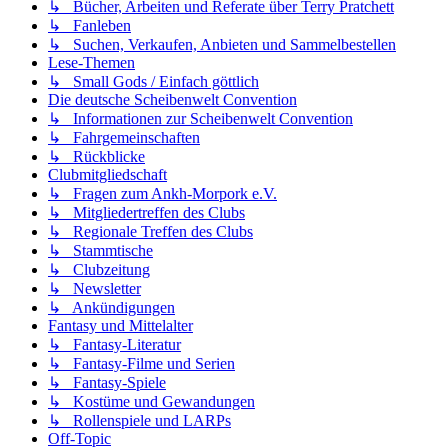
↳ Bücher, Arbeiten und Referate über Terry Pratchett
↳ Fanleben
↳ Suchen, Verkaufen, Anbieten und Sammelbestellen
Lese-Themen
↳ Small Gods / Einfach göttlich
Die deutsche Scheibenwelt Convention
↳ Informationen zur Scheibenwelt Convention
↳ Fahrgemeinschaften
↳ Rückblicke
Clubmitgliedschaft
↳ Fragen zum Ankh-Morpork e.V.
↳ Mitgliedertreffen des Clubs
↳ Regionale Treffen des Clubs
↳ Stammtische
↳ Clubzeitung
↳ Newsletter
↳ Ankündigungen
Fantasy und Mittelalter
↳ Fantasy-Literatur
↳ Fantasy-Filme und Serien
↳ Fantasy-Spiele
↳ Kostüme und Gewandungen
↳ Rollenspiele und LARPs
Off-Topic