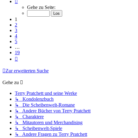
Seite
1
Gehe zu Seite:
von
19
1
2
3
4
5
…
19
Nächste
Zur erweiterten Suche
Gehe zu
Terry Pratchett und seine Werke
↳ Kondolenzbuch
↳ Die Scheibenwelt-Romane
↳ Andere Bücher von Terry Pratchett
↳ Charaktere
↳ Mitautoren und Merchandising
↳ Scheibenwelt-Spiele
↳ Andere Fragen zu Terry Pratchett