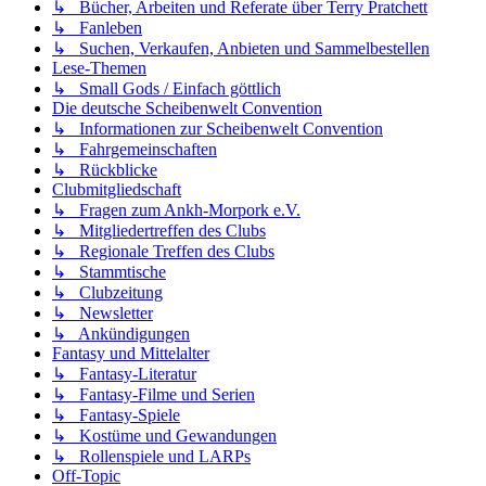
↳ Bücher, Arbeiten und Referate über Terry Pratchett
↳ Fanleben
↳ Suchen, Verkaufen, Anbieten und Sammelbestellen
Lese-Themen
↳ Small Gods / Einfach göttlich
Die deutsche Scheibenwelt Convention
↳ Informationen zur Scheibenwelt Convention
↳ Fahrgemeinschaften
↳ Rückblicke
Clubmitgliedschaft
↳ Fragen zum Ankh-Morpork e.V.
↳ Mitgliedertreffen des Clubs
↳ Regionale Treffen des Clubs
↳ Stammtische
↳ Clubzeitung
↳ Newsletter
↳ Ankündigungen
Fantasy und Mittelalter
↳ Fantasy-Literatur
↳ Fantasy-Filme und Serien
↳ Fantasy-Spiele
↳ Kostüme und Gewandungen
↳ Rollenspiele und LARPs
Off-Topic