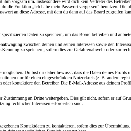
it ihm sorgsam um. Insbesondere wird dich kein Vertreter des Betreibe
nst du die Funktion „Ich habe mein Passwort vergessen“ benutzen. Di
asswort an diese Adresse, mit dem du dann auf das Board zugreifen kan
r spezifizierten Daten zu speichern, um das Board betreiben und anbiet
ssenabwägung zwischen deinen und seinen Interessen sowie den Interes
-Kennung zu speichern, sofern dies zur Gefahrenabwehr oder zur recht
möglichen. Du bist dir daher bewusst, dass die Daten deines Profils und
mationen nur für einen eingeschränkten Nutzerkreis (z. B. andere regist
oder kontaktiere den Betreiber. Die E-Mail-Adresse aus deinem Profil 
r Zustimmung an Dritte weitergeben. Dies gilt nicht, sofern er auf Gr
zung rechtlicher Interessen erforderlich sind.
ngegebenen Kontaktdaten zu kontaktieren, sofern dies zur Übermittlung z