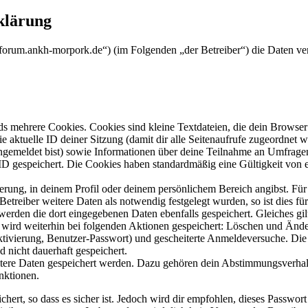
klärung
//forum.ankh-morpork.de“) (im Folgenden „der Betreiber“) die Daten 
s mehrere Cookies. Cookies sind kleine Textdateien, die dein Browser 
ie aktuelle ID deiner Sitzung (damit dir alle Seitenaufrufe zugeordnet
angemeldet bist) sowie Informationen über deine Teilnahme an Umfragen
ID gespeichert. Die Cookies haben standardmäßig eine Gültigkeit von e
ierung, in deinem Profil oder deinem persönlichem Bereich angibst. Für
reiber weitere Daten als notwendig festgelegt wurden, so ist dies für 
 werden die dort eingegebenen Daten ebenfalls gespeichert. Gleiches gi
e wird weiterhin bei folgenden Aktionen gespeichert: Löschen und Änd
ktivierung, Benutzer-Passwort) und gescheiterte Anmeldeversuche. D
d nicht dauerhaft gespeichert.
eitere Daten gespeichert werden. Dazu gehören dein Abstimmungsverhal
nktionen.
ert, so dass es sicher ist. Jedoch wird dir empfohlen, dieses Passwor