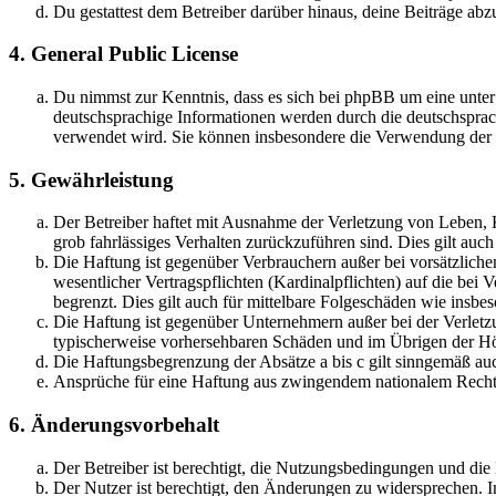
Du gestattest dem Betreiber darüber hinaus, deine Beiträge abz
4. General Public License
Du nimmst zur Kenntnis, dass es sich bei phpBB um eine unter
deutschsprachige Informationen werden durch die deutschsprac
verwendet wird. Sie können insbesondere die Verwendung der S
5. Gewährleistung
Der Betreiber haftet mit Ausnahme der Verletzung von Leben, Kö
grob fahrlässiges Verhalten zurückzuführen sind. Dies gilt au
Die Haftung ist gegenüber Verbrauchern außer bei vorsätzlich
wesentlicher Vertragspflichten (Kardinalpflichten) auf die be
begrenzt. Dies gilt auch für mittelbare Folgeschäden wie ins
Die Haftung ist gegenüber Unternehmern außer bei der Verletzu
typischerweise vorhersehbaren Schäden und im Übrigen der Höh
Die Haftungsbegrenzung der Absätze a bis c gilt sinngemäß auc
Ansprüche für eine Haftung aus zwingendem nationalem Recht 
6. Änderungsvorbehalt
Der Betreiber ist berechtigt, die Nutzungsbedingungen und di
Der Nutzer ist berechtigt, den Änderungen zu widersprechen. I