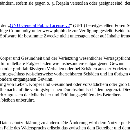
uändern, sofern sie gegen o. g. Regeln verstoßen oder geeignet sind, 
 der „
GNU General Public License v2
“ (GPL) bereitgestellten Foren
hige Community unter www.phpbb.de zur Verfügung gestellt. Beide hab
oftware für bestimmte Zwecke nicht untersagen oder auf Inhalte frem
rper und Gesundheit und der Verletzung wesentlicher Vertragspflichten
ch für mittelbare Folgeschäden wie insbesondere entgangenen Gewinn.
em oder grob fahrlässigem Verhalten oder bei Schäden aus der Verletz
i Vertragsschluss typischerweise vorhersehbaren Schäden und im übrigen
besondere entgangenen Gewinn.
ng von Leben, Körper und Gesundheit oder vorsätzlichem oder grob fah
e nach auf die vertragstypischen Durchschnittsschäden begrenzt. Dies
h zugunsten der Mitarbeiter und Erfüllungsgehilfen des Betreibers.
bleiben unberührt.
e Datenschutzerklärung zu ändern. Die Änderung wird dem Nutzer per E-
m Falle des Widerspruchs erlischt das zwischen dem Betreiber und dem 