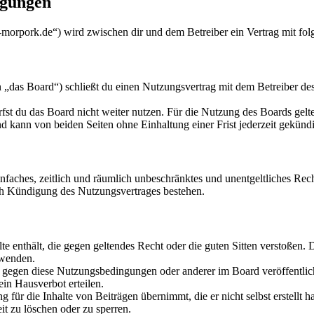
ngungen
morpork.de“) wird zwischen dir und dem Betreiber ein Vertrag mit fo
as Board“) schließt du einen Nutzungsvertrag mit dem Betreiber des 
fst du das Board nicht weiter nutzen. Für die Nutzung des Boards gelten
 kann von beiden Seiten ohne Einhaltung einer Frist jederzeit gekünd
 einfaches, zeitlich und räumlich unbeschränktes und unentgeltliches R
ch Kündigung des Nutzungsvertrages bestehen.
alte enthält, die gegen geltendes Recht oder die guten Sitten verstoßen. 
rwenden.
n gegen diese Nutzungsbedingungen oder anderer im Board veröffentli
in Hausverbot erteilen.
für die Inhalte von Beiträgen übernimmt, die er nicht selbst erstellt 
it zu löschen oder zu sperren.