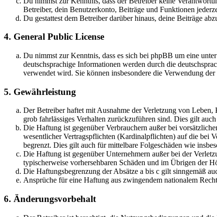
Du nimmst zur Kenntnis, dass der Betreiber keine Verantwortung 
Betreiber, dein Benutzerkonto, Beiträge und Funktionen jederze
Du gestattest dem Betreiber darüber hinaus, deine Beiträge abz
4. General Public License
Du nimmst zur Kenntnis, dass es sich bei phpBB um eine unter
deutschsprachige Informationen werden durch die deutschsprac
verwendet wird. Sie können insbesondere die Verwendung der S
5. Gewährleistung
Der Betreiber haftet mit Ausnahme der Verletzung von Leben, Kö
grob fahrlässiges Verhalten zurückzuführen sind. Dies gilt au
Die Haftung ist gegenüber Verbrauchern außer bei vorsätzlich
wesentlicher Vertragspflichten (Kardinalpflichten) auf die be
begrenzt. Dies gilt auch für mittelbare Folgeschäden wie ins
Die Haftung ist gegenüber Unternehmern außer bei der Verletzu
typischerweise vorhersehbaren Schäden und im Übrigen der Höh
Die Haftungsbegrenzung der Absätze a bis c gilt sinngemäß auc
Ansprüche für eine Haftung aus zwingendem nationalem Recht 
6. Änderungsvorbehalt