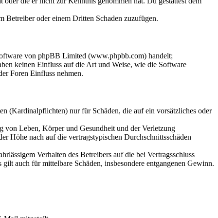
hat oder die er nicht zur Kenntnis genommen hat. Du gestattest dem
dem Betreiber oder einem Dritten Schaden zuzufügen.
-Software von phpBB Limited (www.phpbb.com) handelt;
en keinen Einfluss auf die Art und Weise, wie die Software
der Foren Einfluss nehmen.
 (Kardinalpflichten) nur für Schäden, die auf ein vorsätzliches oder
ung von Leben, Körper und Gesundheit und der Verletzung
 der Höhe nach auf die vertragstypischen Durchschnittsschäden
rlässigem Verhalten des Betreibers auf die bei Vertragsschluss
 gilt auch für mittelbare Schäden, insbesondere entgangenen Gewinn.