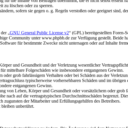
für die Inhalte von Beiträgen übernimmt, die er nicht selbst erstellt 
it zu löschen oder zu sperren.
uändern, sofern sie gegen o. g. Regeln verstoßen oder geeignet sind, 
 der „
GNU General Public License v2
“ (GPL) bereitgestellten Foren
hige Community unter www.phpbb.de zur Verfügung gestellt. Beide hab
oftware für bestimmte Zwecke nicht untersagen oder auf Inhalte frem
rper und Gesundheit und der Verletzung wesentlicher Vertragspflichten
ch für mittelbare Folgeschäden wie insbesondere entgangenen Gewinn.
em oder grob fahrlässigem Verhalten oder bei Schäden aus der Verletz
i Vertragsschluss typischerweise vorhersehbaren Schäden und im übrigen
besondere entgangenen Gewinn.
ng von Leben, Körper und Gesundheit oder vorsätzlichem oder grob fah
e nach auf die vertragstypischen Durchschnittsschäden begrenzt. Dies
h zugunsten der Mitarbeiter und Erfüllungsgehilfen des Betreibers.
bleiben unberührt.