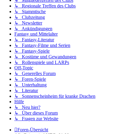
↳ Mitgliedertreffen des Clubs
↳ Regionale Treffen des Clubs
↳ Stammtische
↳ Clubzeitung
↳ Newsletter
↳ Ankündigungen
Fantasy und Mittelalter
↳ Fantasy-Literatur
↳ Fantasy-Filme und Serien
↳ Fantasy-Spiele
↳ Kostüme und Gewandungen
↳ Rollenspiele und LARPs
Off-Topic
↳ Generelles Forum
↳ Foren-Spiele
↳ Unterhaltung
↳ Literatur
↳ Sonnenscheinheim für kranke Drachen
Hilfe
↳ Neu hier?
↳ Über dieses Forum
↳ Fragen zur Website
Foren-Übersicht