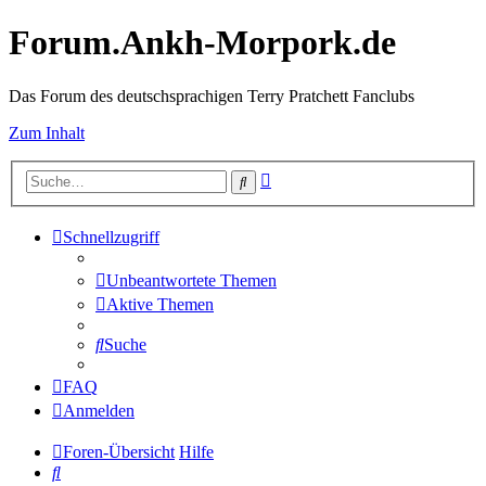
Forum.Ankh-Morpork.de
Das Forum des deutschsprachigen Terry Pratchett Fanclubs
Zum Inhalt
Erweiterte
Suche
Suche
Schnellzugriff
Unbeantwortete Themen
Aktive Themen
Suche
FAQ
Anmelden
Foren-Übersicht
Hilfe
Suche