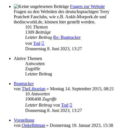
Fragen zur Website
Fragen zu den Websiten des deutschsprachigen Terry
Pratchett Fanclubs, wie z.B. Ankh-Morpork.de und
thediscworld.de, können hier gestellt werden.
101
Themen
1309
Beiträge
Letzter Beitrag
Re: Bugtracker
Neuester
von
Tod
Beitrag
Donnerstag 8. Juni 2023, 13:27
Aktive Themen
Antworten
Zugriffe
Letzter Beitrag
Bugtracker
von
TheLibrarian
»
Montag 14. September 2015, 08:21
10
Antworten
1906408
Zugriffe
Letzter Beitrag
von
Tod
Donnerstag 8. Juni 2023, 13:27
Vorstellung
von
Onkelhitman
»
Donnerstag 19. Januar 2023, 15:38