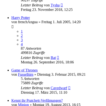
90297
Zugriffe
Letzter Beitrag
von
Tysha
Freitag 23. November 2018, 12:25
Harry Potter
von
frenchAngua
»
Freitag 1. Juli 2005, 14:20
1
2
3
4
87
Antworten
499816
Zugriffe
Letzter Beitrag
von
Bat
Montag 26. September 2016, 18:06
Game of Thrones
von
Fusselhirn
»
Dienstag 3. Februar 2015, 09:21
5
Antworten
75889
Zugriffe
Letzter Beitrag
von
Cavedwarf
Dienstag 17. März 2015, 11:10
Kennt ihr Pratchett-Verfilmungen?
von
Minion
»
Montag 19. August 2013, 16:15