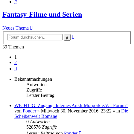
Suche
Fantasy-Filme und Serien
Neues Thema
Erweiterte
Suche
Suche
39 Themen
1
2
Nächste
Bekanntmachungen
Antworten
Zugriffe
Letzter Beitrag
WICHTIG: Zugang "Internes Ankh-Morpork e.V. - Forum"
von
Ponder
»
Mittwoch 30. November 2016, 23:22
» in
Die
Scheibenwelt-Romane
0
Antworten
528576
Zugriffe
Letzter Beitrag
von
Ponder