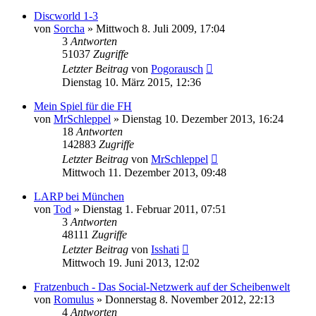
Discworld 1-3
von
Sorcha
»
Mittwoch 8. Juli 2009, 17:04
3
Antworten
51037
Zugriffe
Letzter Beitrag
von
Pogorausch
Dienstag 10. März 2015, 12:36
Mein Spiel für die FH
von
MrSchleppel
»
Dienstag 10. Dezember 2013, 16:24
18
Antworten
142883
Zugriffe
Letzter Beitrag
von
MrSchleppel
Mittwoch 11. Dezember 2013, 09:48
LARP bei München
von
Tod
»
Dienstag 1. Februar 2011, 07:51
3
Antworten
48111
Zugriffe
Letzter Beitrag
von
Isshati
Mittwoch 19. Juni 2013, 12:02
Fratzenbuch - Das Social-Netzwerk auf der Scheibenwelt
von
Romulus
»
Donnerstag 8. November 2012, 22:13
4
Antworten