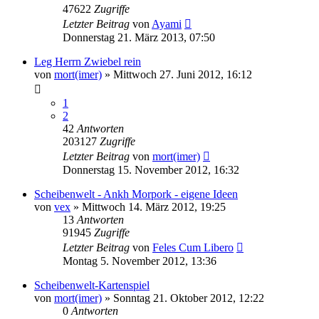
47622
Zugriffe
Letzter Beitrag
von
Ayami
Donnerstag 21. März 2013, 07:50
Leg Herrn Zwiebel rein
von
mort(imer)
»
Mittwoch 27. Juni 2012, 16:12
1
2
42
Antworten
203127
Zugriffe
Letzter Beitrag
von
mort(imer)
Donnerstag 15. November 2012, 16:32
Scheibenwelt - Ankh Morpork - eigene Ideen
von
vex
»
Mittwoch 14. März 2012, 19:25
13
Antworten
91945
Zugriffe
Letzter Beitrag
von
Feles Cum Libero
Montag 5. November 2012, 13:36
Scheibenwelt-Kartenspiel
von
mort(imer)
»
Sonntag 21. Oktober 2012, 12:22
0
Antworten