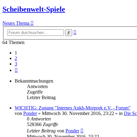
Scheibenwelt-Spiele
Neues Thema
Erweiterte
Suche
Suche
64 Themen
1
2
3
Nächste
Bekanntmachungen
Antworten
Zugriffe
Letzter Beitrag
WICHTIG: Zugang "Internes Ankh-Morpork e.V. - Forum"
von
Ponder
»
Mittwoch 30. November 2016, 23:22
» in
Die S
0
Antworten
528366
Zugriffe
Letzter Beitrag
von
Ponder
Mittwoch 30. November 2016, 23:22