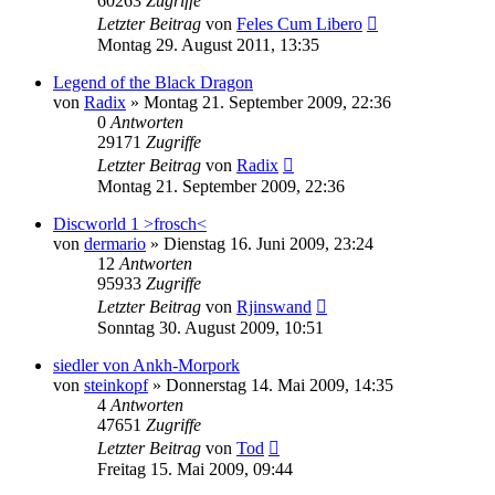
60263
Zugriffe
Letzter Beitrag
von
Feles Cum Libero
Montag 29. August 2011, 13:35
Legend of the Black Dragon
von
Radix
»
Montag 21. September 2009, 22:36
0
Antworten
29171
Zugriffe
Letzter Beitrag
von
Radix
Montag 21. September 2009, 22:36
Discworld 1 >frosch<
von
dermario
»
Dienstag 16. Juni 2009, 23:24
12
Antworten
95933
Zugriffe
Letzter Beitrag
von
Rjinswand
Sonntag 30. August 2009, 10:51
siedler von Ankh-Morpork
von
steinkopf
»
Donnerstag 14. Mai 2009, 14:35
4
Antworten
47651
Zugriffe
Letzter Beitrag
von
Tod
Freitag 15. Mai 2009, 09:44