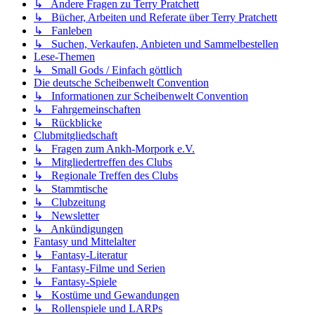
↳ Andere Fragen zu Terry Pratchett
↳ Bücher, Arbeiten und Referate über Terry Pratchett
↳ Fanleben
↳ Suchen, Verkaufen, Anbieten und Sammelbestellen
Lese-Themen
↳ Small Gods / Einfach göttlich
Die deutsche Scheibenwelt Convention
↳ Informationen zur Scheibenwelt Convention
↳ Fahrgemeinschaften
↳ Rückblicke
Clubmitgliedschaft
↳ Fragen zum Ankh-Morpork e.V.
↳ Mitgliedertreffen des Clubs
↳ Regionale Treffen des Clubs
↳ Stammtische
↳ Clubzeitung
↳ Newsletter
↳ Ankündigungen
Fantasy und Mittelalter
↳ Fantasy-Literatur
↳ Fantasy-Filme und Serien
↳ Fantasy-Spiele
↳ Kostüme und Gewandungen
↳ Rollenspiele und LARPs