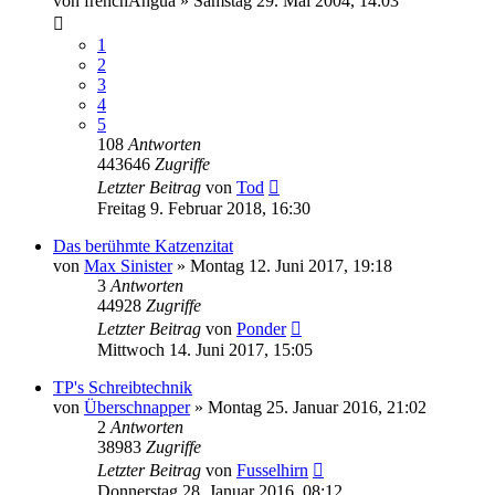
von
frenchAngua
»
Samstag 29. Mai 2004, 14:03
1
2
3
4
5
108
Antworten
443646
Zugriffe
Letzter Beitrag
von
Tod
Freitag 9. Februar 2018, 16:30
Das berühmte Katzenzitat
von
Max Sinister
»
Montag 12. Juni 2017, 19:18
3
Antworten
44928
Zugriffe
Letzter Beitrag
von
Ponder
Mittwoch 14. Juni 2017, 15:05
TP's Schreibtechnik
von
Überschnapper
»
Montag 25. Januar 2016, 21:02
2
Antworten
38983
Zugriffe
Letzter Beitrag
von
Fusselhirn
Donnerstag 28. Januar 2016, 08:12