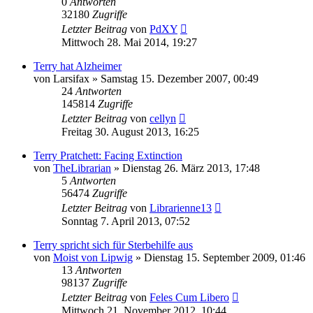
0
Antworten
32180
Zugriffe
Letzter Beitrag
von
PdXY
Mittwoch 28. Mai 2014, 19:27
Terry hat Alzheimer
von
Larsifax
»
Samstag 15. Dezember 2007, 00:49
24
Antworten
145814
Zugriffe
Letzter Beitrag
von
cellyn
Freitag 30. August 2013, 16:25
Terry Pratchett: Facing Extinction
von
TheLibrarian
»
Dienstag 26. März 2013, 17:48
5
Antworten
56474
Zugriffe
Letzter Beitrag
von
Librarienne13
Sonntag 7. April 2013, 07:52
Terry spricht sich für Sterbehilfe aus
von
Moist von Lipwig
»
Dienstag 15. September 2009, 01:46
13
Antworten
98137
Zugriffe
Letzter Beitrag
von
Feles Cum Libero
Mittwoch 21. November 2012, 10:44