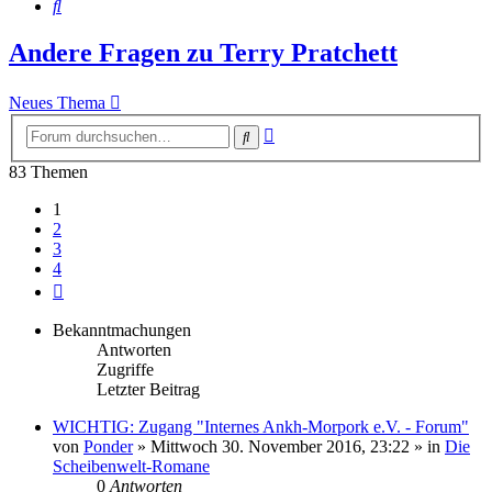
Suche
Andere Fragen zu Terry Pratchett
Neues Thema
Erweiterte
Suche
Suche
83 Themen
1
2
3
4
Nächste
Bekanntmachungen
Antworten
Zugriffe
Letzter Beitrag
WICHTIG: Zugang "Internes Ankh-Morpork e.V. - Forum"
von
Ponder
»
Mittwoch 30. November 2016, 23:22
» in
Die
Scheibenwelt-Romane
0
Antworten