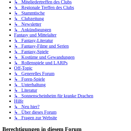
↳ Mitgliedertreffen des Clubs
↳ Regionale Treffen des Clubs
↳ Stammtische
↳ Clubzeitung
↳ Newsletter
↳ Ankündigungen
Fantasy und Mittelalter
↳ Fantasy-Literatur
↳ Fantasy-Filme und Serien
↳ Fantasy-Spiele
↳ Kostüme und Gewandungen
↳ Rollenspiele und LARPs
Off-Topic
↳ Generelles Forum
↳ Foren-Spiele
↳ Unterhaltung
↳ Literatur
↳ Sonnenscheinheim für kranke Drachen
Hilfe
↳ Neu hier?
↳ Über dieses Forum
↳ Fragen zur Website
Berechtigungen in diesem Forum