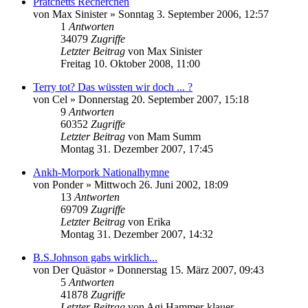
Pratchetts Recherchen
von
Max Sinister
»
Sonntag 3. September 2006, 12:57
1
Antworten
34079
Zugriffe
Letzter Beitrag
von
Max Sinister
Freitag 10. Oktober 2008, 11:00
Terry tot? Das wüssten wir doch ... ?
von
Cel
»
Donnerstag 20. September 2007, 15:18
9
Antworten
60352
Zugriffe
Letzter Beitrag
von
Mam Summ
Montag 31. Dezember 2007, 17:45
Ankh-Morpork Nationalhymne
von
Ponder
»
Mittwoch 26. Juni 2002, 18:09
13
Antworten
69709
Zugriffe
Letzter Beitrag
von
Erika
Montag 31. Dezember 2007, 14:32
B.S.Johnson gabs wirklich...
von
Der Quästor
»
Donnerstag 15. März 2007, 09:43
5
Antworten
41878
Zugriffe
Letzter Beitrag
von
Agi Hammer-klauer