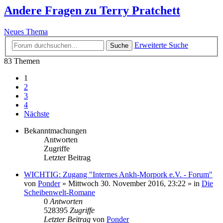
Andere Fragen zu Terry Pratchett
Neues Thema
Erweiterte Suche
Suche
83 Themen
1
2
3
4
Nächste
Bekanntmachungen
Antworten
Zugriffe
Letzter Beitrag
WICHTIG: Zugang "Internes Ankh-Morpork e.V. - Forum"
von
Ponder
»
Mittwoch 30. November 2016, 23:22
» in
Die
Scheibenwelt-Romane
0
Antworten
528395
Zugriffe
Letzter Beitrag
von
Ponder