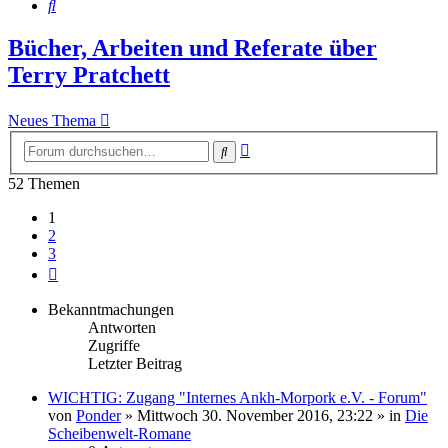
Suche
Bücher, Arbeiten und Referate über
Terry Pratchett
Neues Thema
Erweiterte
Suche
Suche
52 Themen
1
2
3
Nächste
Bekanntmachungen
Antworten
Zugriffe
Letzter Beitrag
WICHTIG: Zugang "Internes Ankh-Morpork e.V. - Forum"
von
Ponder
»
Mittwoch 30. November 2016, 23:22
» in
Die
Scheibenwelt-Romane