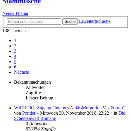
Stammtische
Neues Thema
Erweiterte Suche
Suche
138 Themen
1
2
3
4
5
6
Nächste
Bekanntmachungen
Antworten
Zugriffe
Letzter Beitrag
WICHTIG: Zugang "Internes Ankh-Morpork e.V. - Forum"
von
Ponder
»
Mittwoch 30. November 2016, 23:22
» in
Die
Scheibenwelt-Romane
0
Antworten
528354
Zugriffe