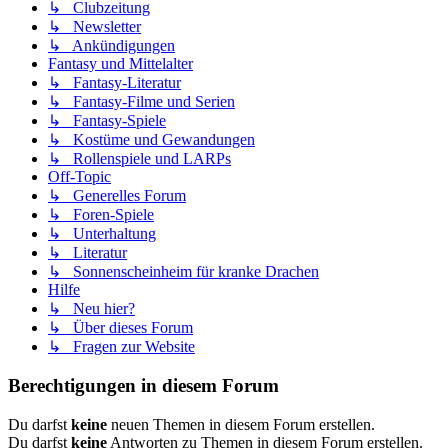
↳ Clubzeitung
↳ Newsletter
↳ Ankündigungen
Fantasy und Mittelalter
↳ Fantasy-Literatur
↳ Fantasy-Filme und Serien
↳ Fantasy-Spiele
↳ Kostüme und Gewandungen
↳ Rollenspiele und LARPs
Off-Topic
↳ Generelles Forum
↳ Foren-Spiele
↳ Unterhaltung
↳ Literatur
↳ Sonnenscheinheim für kranke Drachen
Hilfe
↳ Neu hier?
↳ Über dieses Forum
↳ Fragen zur Website
Berechtigungen in diesem Forum
Du darfst
keine
neuen Themen in diesem Forum erstellen.
Du darfst
keine
Antworten zu Themen in diesem Forum erstellen.