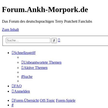
Forum.Ankh-Morpork.de
Das Forum des deutschsprachigen Terry Pratchett Fanclubs
Zum Inhalt
Erweiterte
Suche
Suche
Schnellzugriff
Unbeantwortete Themen
Aktive Themen
Suche
FAQ
Anmelden
Foren-Übersicht
Off-Topic
Foren-Spiele
Suche