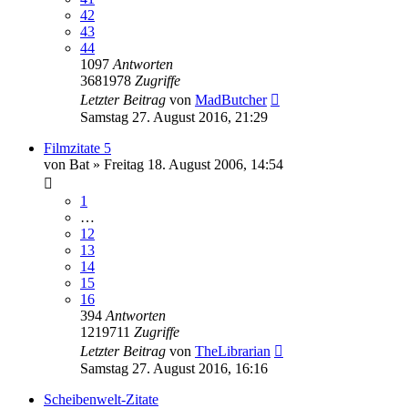
42
43
44
1097
Antworten
3681978
Zugriffe
Letzter Beitrag
von
MadButcher
Samstag 27. August 2016, 21:29
Filmzitate 5
von
Bat
»
Freitag 18. August 2006, 14:54
1
…
12
13
14
15
16
394
Antworten
1219711
Zugriffe
Letzter Beitrag
von
TheLibrarian
Samstag 27. August 2016, 16:16
Scheibenwelt-Zitate