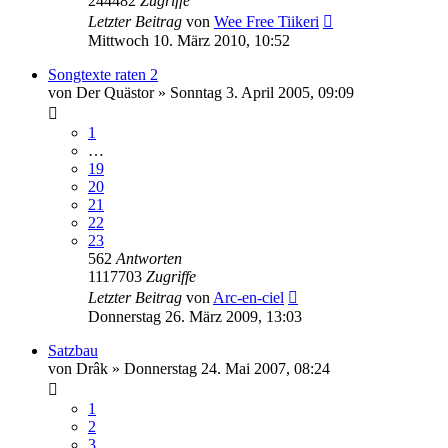
244482
Zugriffe
Letzter Beitrag
von
Wee Free Tiikeri
Mittwoch 10. März 2010, 10:52
Songtexte raten 2
von
Der Quästor
»
Sonntag 3. April 2005, 09:09
1
…
19
20
21
22
23
562
Antworten
1117703
Zugriffe
Letzter Beitrag
von
Arc-en-ciel
Donnerstag 26. März 2009, 13:03
Satzbau
von
Drâk
»
Donnerstag 24. Mai 2007, 08:24
1
2
3