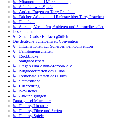
↳ Mitautoren und Merchandising
↳ Scheibenwelt-Spiele
↳ Andere Fragen zu Terry Pratchett
↳ Bücher, Arbeiten und Referate über Terry Pratchett
↳ Fanleben
↳ Suchen, Verkaufen, Anbieten und Sammelbestellen
Lese-Themen
↳ Small Gods / Einfach göttlich
Die deutsche Scheibenwelt Convention
↳ Informationen zur Scheibenwelt Convention
↳ Fahrgemeinschaften
↳ Rückblicke
Clubmitgliedschaft
↳ Fragen zum Ankh-Morpork e.V.
↳ Mitgliedertreffen des Clubs
↳ Regionale Treffen des Clubs
↳ Stammtische
↳ Clubzeitung
↳ Newsletter
↳ Ankündigungen
Fantasy und Mittelalter
↳ Fantasy-Literatur
↳ Fantasy-Filme und Serien
↳ Fantasy-Spiele