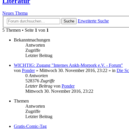
Literatur
Neues Thema
Erweiterte Suche
Suche
5 Themen • Seite
1
von
1
Bekanntmachungen
Antworten
Zugriffe
Letzter Beitrag
WICHTIG: Zugang "Internes Ankh-Morpork e.V. - Forum"
von
Ponder
»
Mittwoch 30. November 2016, 23:22
» in
Die S
0
Antworten
528376
Zugriffe
Letzter Beitrag
von
Ponder
Mittwoch 30. November 2016, 23:22
Themen
Antworten
Zugriffe
Letzter Beitrag
Gratis-Comic-Tag