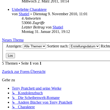
Mittwoch 2. März 2011, 10:14
Unbeliebte Charaktere
von
Shatiel
»
Dienstag 9. November 2010, 11:01
4
Antworten
53066
Zugriffe
Letzter Beitrag
von
Shatiel
Montag 31. Januar 2011, 19:12
Neues Thema
Anzeigen:
Sortiere nach:
Richt
5 Themen • Seite
1
von
1
Zurück zur Foren-Übersicht
Gehe zu
Terry Pratchett und seine Werke
↳ Kondolenzbuch
↳ Die Scheibenwelt-Romane
↳ Andere Bücher von Terry Pratchett
↳ Charaktere