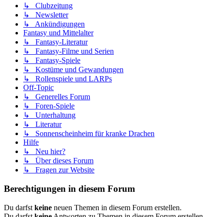
↳ Clubzeitung
↳ Newsletter
↳ Ankündigungen
Fantasy und Mittelalter
↳ Fantasy-Literatur
↳ Fantasy-Filme und Serien
↳ Fantasy-Spiele
↳ Kostüme und Gewandungen
↳ Rollenspiele und LARPs
Off-Topic
↳ Generelles Forum
↳ Foren-Spiele
↳ Unterhaltung
↳ Literatur
↳ Sonnenscheinheim für kranke Drachen
Hilfe
↳ Neu hier?
↳ Über dieses Forum
↳ Fragen zur Website
Berechtigungen in diesem Forum
Du darfst
keine
neuen Themen in diesem Forum erstellen.
Du darfst
keine
Antworten zu Themen in diesem Forum erstellen.