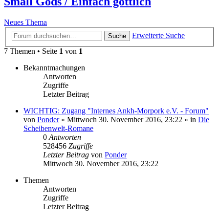
Small Gods / Einfach göttlich
Neues Thema
Erweiterte Suche
Suche
7 Themen • Seite
1
von
1
Bekanntmachungen
Antworten
Zugriffe
Letzter Beitrag
WICHTIG: Zugang "Internes Ankh-Morpork e.V. - Forum"
von
Ponder
»
Mittwoch 30. November 2016, 23:22
» in
Die
Scheibenwelt-Romane
0
Antworten
528456
Zugriffe
Letzter Beitrag
von
Ponder
Mittwoch 30. November 2016, 23:22
Themen
Antworten
Zugriffe
Letzter Beitrag