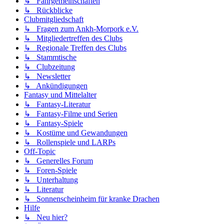
↳ Fahrgemeinschaften
↳ Rückblicke
Clubmitgliedschaft
↳ Fragen zum Ankh-Morpork e.V.
↳ Mitgliedertreffen des Clubs
↳ Regionale Treffen des Clubs
↳ Stammtische
↳ Clubzeitung
↳ Newsletter
↳ Ankündigungen
Fantasy und Mittelalter
↳ Fantasy-Literatur
↳ Fantasy-Filme und Serien
↳ Fantasy-Spiele
↳ Kostüme und Gewandungen
↳ Rollenspiele und LARPs
Off-Topic
↳ Generelles Forum
↳ Foren-Spiele
↳ Unterhaltung
↳ Literatur
↳ Sonnenscheinheim für kranke Drachen
Hilfe
↳ Neu hier?