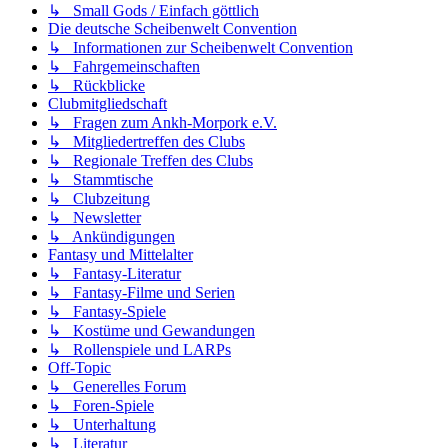
↳ Small Gods / Einfach göttlich
Die deutsche Scheibenwelt Convention
↳ Informationen zur Scheibenwelt Convention
↳ Fahrgemeinschaften
↳ Rückblicke
Clubmitgliedschaft
↳ Fragen zum Ankh-Morpork e.V.
↳ Mitgliedertreffen des Clubs
↳ Regionale Treffen des Clubs
↳ Stammtische
↳ Clubzeitung
↳ Newsletter
↳ Ankündigungen
Fantasy und Mittelalter
↳ Fantasy-Literatur
↳ Fantasy-Filme und Serien
↳ Fantasy-Spiele
↳ Kostüme und Gewandungen
↳ Rollenspiele und LARPs
Off-Topic
↳ Generelles Forum
↳ Foren-Spiele
↳ Unterhaltung
↳ Literatur