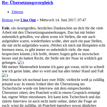
Re: Übersetzungsvergleich
Zitieren
Beitrag
von
Lina Ogg
»
Mittwoch 14. Juni 2017, 07:47
Eule
, ein riesengroßes, herzliches Dankeschön an dich für die viele
Arbeit mit den Übersetzungsanmerkungen. Das hat mir bisher
unheimlich geholfen, vor allem wenn ich Stellen, die mir auch
aufgefallen waren, wiederfinden wollte, aber auch ein paar Stellen,
die mir nicht aufgefallen waren. (Wobei ich mich mit Beispielen echt
bremsen muss, es gibt immer so unheimlich viele, die man
besprechen könnte.) Ich hoffe, deinen Augen geht es inzwischen
besser und du hattest Recht, die Stelle mit der Nase ist wirklich gut
gelungen.
Mit meiner Masterarbeit komme ich ganz gut voran, nicht so schnell
wie ich gerne hätte, aber es wird und hat alles bisher Hand und Fuß
Jetzt brauche ich nochmal kurz eure Hilfe, vielleicht weiß ja zufällig
jemand was: In einem Artikel über die Übersetzung ins
Tschechische wurde ein Interview mit dem entsprechenden
Übersetzer zitiert, den Pratchett wohl in einem Gespräch ermutigt
hat, eigene Witze einzubauen. Ich kann kein Tschechisch und das
zitierte Interview ist auch nicht mehr online, daher die Frage an
euch: wisst ihr zufällig, ob Pratchett irgendwo sowas ähnliches