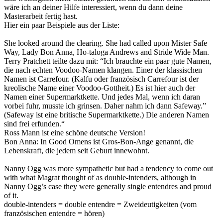
wäre ich an deiner Hilfe interessiert, wenn du dann deine
Masterarbeit fertig hast.
Hier ein paar Beispiele aus der Liste:
She looked around the clearing. She had called upon Mister Safe
Way, Lady Bon Anna, Ho-taloga Andrews and Stride Wide Man.
Terry Pratchett teilte dazu mit: “Ich brauchte ein paar gute Namen,
die nach echten Voodoo-Namen klangen. Einer der klassischen
Namen ist Carrefour. (Kalfu oder französisch Carrefour ist der
kreolische Name einer Voodoo-Gottheit.) Es ist hier auch der
Namen einer Supermarktkette. Und jedes Mal, wenn ich daran
vorbei fuhr, musste ich grinsen. Daher nahm ich dann Safeway.”
(Safeway ist eine britische Supermarktkette.) Die anderen Namen
sind frei erfunden.“
Ross Mann ist eine schöne deutsche Version!
Bon Anna: In Good Omens ist Gros-Bon-Ange genannt, die
Lebenskraft, die jedem seit Geburt innewohnt.
Nanny Ogg was more sympathetic but had a tendency to come out
with what Magrat thought of as double-intenders, although in
Nanny Ogg’s case they were generally single entendres and proud
of it.
double-intenders = double entendre = Zweideutigkeiten (vom
französischen entendre = hören)