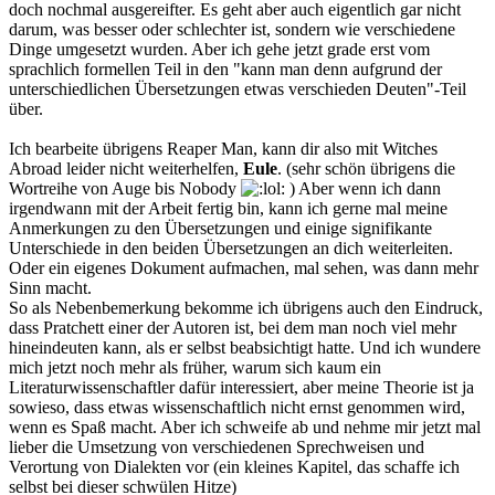
doch nochmal ausgereifter. Es geht aber auch eigentlich gar nicht
darum, was besser oder schlechter ist, sondern wie verschiedene
Dinge umgesetzt wurden. Aber ich gehe jetzt grade erst vom
sprachlich formellen Teil in den "kann man denn aufgrund der
unterschiedlichen Übersetzungen etwas verschieden Deuten"-Teil
über.
Ich bearbeite übrigens Reaper Man, kann dir also mit Witches
Abroad leider nicht weiterhelfen,
Eule
. (sehr schön übrigens die
Wortreihe von Auge bis Nobody
) Aber wenn ich dann
irgendwann mit der Arbeit fertig bin, kann ich gerne mal meine
Anmerkungen zu den Übersetzungen und einige signifikante
Unterschiede in den beiden Übersetzungen an dich weiterleiten.
Oder ein eigenes Dokument aufmachen, mal sehen, was dann mehr
Sinn macht.
So als Nebenbemerkung bekomme ich übrigens auch den Eindruck,
dass Pratchett einer der Autoren ist, bei dem man noch viel mehr
hineindeuten kann, als er selbst beabsichtigt hatte. Und ich wundere
mich jetzt noch mehr als früher, warum sich kaum ein
Literaturwissenschaftler dafür interessiert, aber meine Theorie ist ja
sowieso, dass etwas wissenschaftlich nicht ernst genommen wird,
wenn es Spaß macht. Aber ich schweife ab und nehme mir jetzt mal
lieber die Umsetzung von verschiedenen Sprechweisen und
Verortung von Dialekten vor (ein kleines Kapitel, das schaffe ich
selbst bei dieser schwülen Hitze)