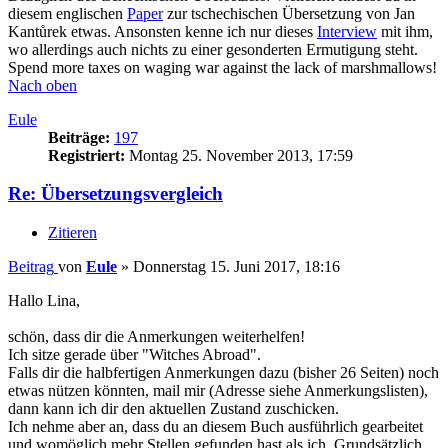
diesem englischen
Paper
zur tschechischen Übersetzung von Jan
Kantůrek etwas. Ansonsten kenne ich nur dieses
Interview
mit ihm,
wo allerdings auch nichts zu einer gesonderten Ermutigung steht.
Spend more taxes on waging war against the lack of marshmallows!
Nach oben
Eule
Beiträge:
197
Registriert:
Montag 25. November 2013, 17:59
Re: Übersetzungsvergleich
Zitieren
Beitrag
von
Eule
»
Donnerstag 15. Juni 2017, 18:16
Hallo Lina,
schön, dass dir die Anmerkungen weiterhelfen!
Ich sitze gerade über "Witches Abroad".
Falls dir die halbfertigen Anmerkungen dazu (bisher 26 Seiten) noch
etwas nützen könnten, mail mir (Adresse siehe Anmerkungslisten),
dann kann ich dir den aktuellen Zustand zuschicken.
Ich nehme aber an, dass du an diesem Buch ausführlich gearbeitet
und womöglich mehr Stellen gefunden hast als ich. Grundsätzlich