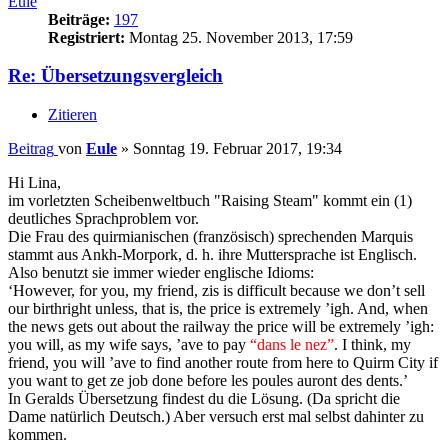
Eule
Beiträge:
197
Registriert:
Montag 25. November 2013, 17:59
Re: Übersetzungsvergleich
Zitieren
Beitrag
von
Eule
»
Sonntag 19. Februar 2017, 19:34
Hi Lina,
im vorletzten Scheibenweltbuch "Raising Steam" kommt ein (1)
deutliches Sprachproblem vor.
Die Frau des quirmianischen (französisch) sprechenden Marquis
stammt aus Ankh-Morpork, d. h. ihre Muttersprache ist Englisch.
Also benutzt sie immer wieder englische Idioms:
‘However, for you, my friend, zis is difficult because we don’t sell
our birthright unless, that is, the price is extremely ’igh. And, when
the news gets out about the railway the price will be extremely ’igh:
you will, as my wife says, ’ave to pay
“dans le nez”
. I think, my
friend, you will ’ave to find another route from here to Quirm City if
you want to get ze job done before les poules auront des dents.’
In Geralds Übersetzung findest du die Lösung. (Da spricht die
Dame natürlich Deutsch.) Aber versuch erst mal selbst dahinter zu
kommen.