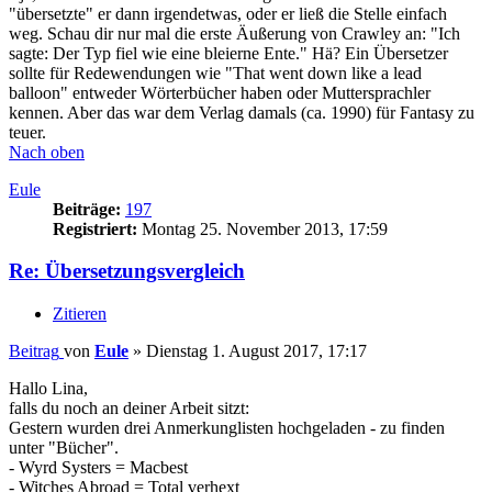
"übersetzte" er dann irgendetwas, oder er ließ die Stelle einfach
weg. Schau dir nur mal die erste Äußerung von Crawley an: "Ich
sagte: Der Typ fiel wie eine bleierne Ente." Hä? Ein Übersetzer
sollte für Redewendungen wie "That went down like a lead
balloon" entweder Wörterbücher haben oder Muttersprachler
kennen. Aber das war dem Verlag damals (ca. 1990) für Fantasy zu
teuer.
Nach oben
Eule
Beiträge:
197
Registriert:
Montag 25. November 2013, 17:59
Re: Übersetzungsvergleich
Zitieren
Beitrag
von
Eule
»
Dienstag 1. August 2017, 17:17
Hallo Lina,
falls du noch an deiner Arbeit sitzt:
Gestern wurden drei Anmerkunglisten hochgeladen - zu finden
unter "Bücher".
- Wyrd Systers = Macbest
- Witches Abroad = Total verhext