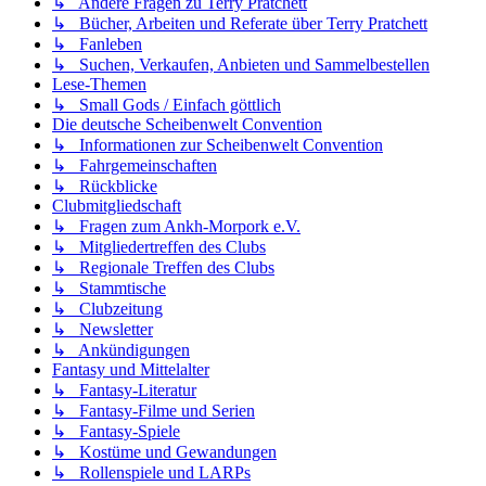
↳ Andere Fragen zu Terry Pratchett
↳ Bücher, Arbeiten und Referate über Terry Pratchett
↳ Fanleben
↳ Suchen, Verkaufen, Anbieten und Sammelbestellen
Lese-Themen
↳ Small Gods / Einfach göttlich
Die deutsche Scheibenwelt Convention
↳ Informationen zur Scheibenwelt Convention
↳ Fahrgemeinschaften
↳ Rückblicke
Clubmitgliedschaft
↳ Fragen zum Ankh-Morpork e.V.
↳ Mitgliedertreffen des Clubs
↳ Regionale Treffen des Clubs
↳ Stammtische
↳ Clubzeitung
↳ Newsletter
↳ Ankündigungen
Fantasy und Mittelalter
↳ Fantasy-Literatur
↳ Fantasy-Filme und Serien
↳ Fantasy-Spiele
↳ Kostüme und Gewandungen
↳ Rollenspiele und LARPs