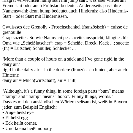
Magrat verwechselt hump start mit jump start, was aber wiederum
Fremdstart oder auch Frühstart bedeutet. Andererseits passt ihre
Namenswahl; denn hump bedeutet auch Hindernis: also Hindernis-
Start – oder Start mit Hindernissen.
Cwuissses dee Grenolly - Froschschenkel (französisch) = cuisse de
grenouille
Crap suzette - So wie Nanny crêpes sucette ausspricht, klingt es für
Oma wie „Scheißlutscher“; crap = Scheiße, Dreck, Kack ...; sucette
(fr.) = Lutscher, Schnuller, Schlecker ...
‘More than a couple of hours on a stick and I’ve gone rigid in the
dairy air.’
rigid in the dairy air = in the derriere (französisch hinten, aber auch
Hintern);
dairy air = Milch(wirtschaft), air = Luft;
‘Although, it’s a funny thing, in some foreign parts “bum” means
“tramp” and “tramp” means “hobo”. Funny things, words.’
Dass es mit den ausländischen Wörtern seltsam ist, weiß in Bayern
jeder, zum Beispiel Englisch:
▪ Auge heißt eye
▪ Ei heißt egg.
▪ Eck heißt corner.
▪ Und koana heißt nobody