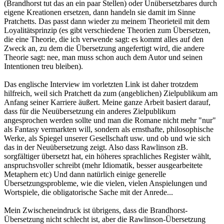
(Brandhorst tut das an ein paar Stellen) oder Unübersetzbares durch
eigene Kreationen ersetzen, dann handeln sie damit im Sinne
Pratchetts. Das passt dann wieder zu meinem Theorieteil mit dem
Loyalitätsprinzip (es gibt verschiedene Theorien zum Übersetzen,
die eine Theorie, die ich verwende sagt: es kommt alles auf den
Zweck an, zu dem die Übersetzung angefertigt wird, die andere
Theorie sagt: nee, man muss schon auch dem Autor und seinen
Intentionen treu bleiben).
Das englische Interview im vorletzten Link ist daher trotzdem
hilfreich, weil sich Pratchett da zum (angeblichen) Zielpublikum am
Anfang seiner Karriere äußert. Meine ganze Arbeit basiert darauf,
dass für die Neuübersetzung ein anderes Zielpublikum
angesprochen werden sollte und man die Romane nicht mehr "nur"
als Fantasy vermarkten will, sondern als ernsthafte, philosophische
Werke, als Spiegel unserer Gesellschaft usw. und ob und wie sich
das in der Neuübersetzung zeigt. Also dass Rawlinson zB.
sorgfältiger übersetzt hat, ein höheres sprachliches Register wählt,
anspruchsvoller schreibt (mehr Idiomatik, besser ausgearbeitete
Metaphern etc) Und dann natürlich einige generelle
Übersetzungsprobleme, wie die vielen, vielen Anspielungen und
Wortspiele, die obligatorische Sache mit der Anrede...
Mein Zwischeneindruck ist übrigens, dass die Brandhorst-
Übersetzung nicht schlecht ist, aber die Rawlinson-Übersetzung