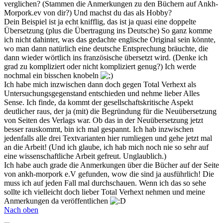
verglichen? (Stammen die Anmerkungen zu den Büchern auf Ankh-
Morpork.ev von dir?) Und machst du das als Hobby?
Dein Beispiel ist ja echt knifflig, das ist ja quasi eine doppelte
Übersetzung (plus die Übertragung ins Deutsche) So ganz komme
ich nicht dahinter, was das gedachte englische Original sein könnte,
wo man dann natürlich eine deutsche Entsprechung bräuchte, die
dann wieder wörtlich ins französische übersetzt wird. (Denke ich
grad zu kompliziert oder nicht kompliziert genug?) Ich werde
nochmal ein bisschen knobeln
Ich habe mich inzwischen dann doch gegen Total Verhext als
Untersuchungsgegenstand entschieden und nehme lieber Alles
Sense. Ich finde, da kommt der gesellschaftskritische Aspekt
deutlicher raus, der ja (mit) die Begründung für die Neuübersetzung
von Seiten des Verlags war. Ob das in der Neuübersetzung jetzt
besser rauskommt, bin ich mal gespannt. Ich hab inzwischen
jedenfalls alle drei Textvarianten hier rumliegen und gehe jetzt mal
an die Arbeit! (Und ich glaube, ich hab mich noch nie so sehr auf
eine wissenschaftliche Arbeit gefreut. Unglaublich.)
Ich habe auch grade die Anmerkungen über die Bücher auf der Seite
von ankh-morpork e.V gefunden, wow die sind ja ausführlich! Die
muss ich auf jeden Fall mal durchschauen. Wenn ich das so sehe
sollte ich vielleicht doch lieber Total Verhext nehmen und meine
Anmerkungen da veröffentlichen
Nach oben