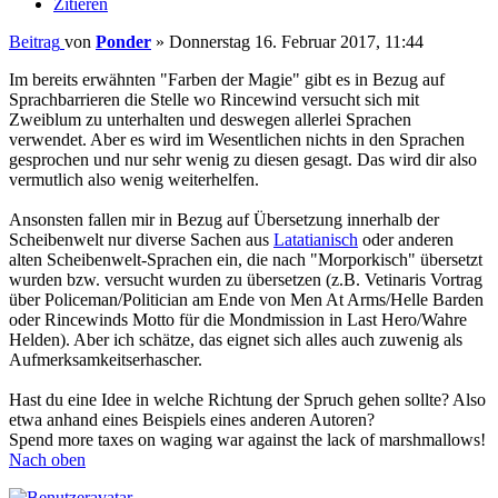
Zitieren
Beitrag
von
Ponder
»
Donnerstag 16. Februar 2017, 11:44
Im bereits erwähnten "Farben der Magie" gibt es in Bezug auf
Sprachbarrieren die Stelle wo Rincewind versucht sich mit
Zweiblum zu unterhalten und deswegen allerlei Sprachen
verwendet. Aber es wird im Wesentlichen nichts in den Sprachen
gesprochen und nur sehr wenig zu diesen gesagt. Das wird dir also
vermutlich also wenig weiterhelfen.
Ansonsten fallen mir in Bezug auf Übersetzung innerhalb der
Scheibenwelt nur diverse Sachen aus
Latatianisch
oder anderen
alten Scheibenwelt-Sprachen ein, die nach "Morporkisch" übersetzt
wurden bzw. versucht wurden zu übersetzen (z.B. Vetinaris Vortrag
über Policeman/Politician am Ende von Men At Arms/Helle Barden
oder Rincewinds Motto für die Mondmission in Last Hero/Wahre
Helden). Aber ich schätze, das eignet sich alles auch zuwenig als
Aufmerksamkeitserhascher.
Hast du eine Idee in welche Richtung der Spruch gehen sollte? Also
etwa anhand eines Beispiels eines anderen Autoren?
Spend more taxes on waging war against the lack of marshmallows!
Nach oben