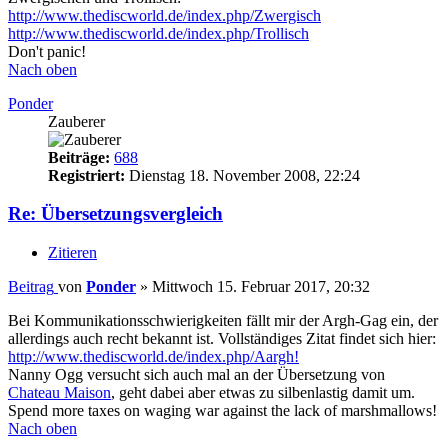
http://www.thediscworld.de/index.php/Zwergisch
http://www.thediscworld.de/index.php/Trollisch
Don't panic!
Nach oben
Ponder
Zauberer
Beiträge:
688
Registriert:
Dienstag 18. November 2008, 22:24
Re: Übersetzungsvergleich
Zitieren
Beitrag
von
Ponder
»
Mittwoch 15. Februar 2017, 20:32
Bei Kommunikationsschwierigkeiten fällt mir der Argh-Gag ein, der
allerdings auch recht bekannt ist. Vollständiges Zitat findet sich hier:
http://www.thediscworld.de/index.php/Aargh!
Nanny Ogg versucht sich auch mal an der Übersetzung von
Chateau Maison
, geht dabei aber etwas zu silbenlastig damit um.
Spend more taxes on waging war against the lack of marshmallows!
Nach oben