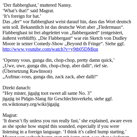
‘Der flabberghast,’ muttered Nanny.
‘What’s that?’ said Magrat.
‘It’s foreign for bat.’
Das „der“ vor flabberghast weist darauf hin, dass das Wort deutsch
sein soll. Bekanntlich ist das deutsche Wort aber „Fledermaus“.
Flabberghast ist frei abgeleitet von „flabbergasted“ (entgeistert,
äußerst verblüfft). „Die Flabbergast“ war ein Sketch von Dudley
Moore in seiner Comedy-Show „Beyond th Fringe“. Siehe ggf.
http://www.youtube.com/watch?v=y9tb05DMlqg
‘Openny vous, gunga din, chop-chop, pretty damn quick,’
„Uwe, uwe, gunga din, chop-chop, aber dalli“, rief sie.
(Übersetzung Rawlinson)
„Aufmac-vous, gunga din, zack zack, aber dalli!“
Direkt danach:
“Hey mister, jigajig toot sweet all same No. 3”
jigajig ist Pidgin-Slang für Geschlechtsverkehr, siehe ggf.
en.wiktionary.org/wiki/jigajig
Magrat:
‘It doesn’t fly unless you run really fast,’ she explained, aware even
as she spoke how stupid this sounded, especially if you were
listening in a foreign language. ‘I think it’s called hump starting.’