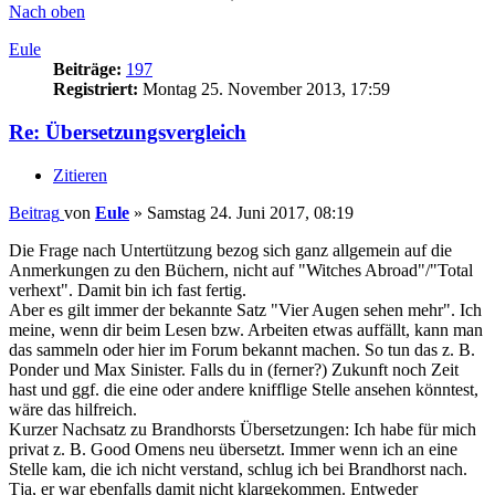
Nach oben
Eule
Beiträge:
197
Registriert:
Montag 25. November 2013, 17:59
Re: Übersetzungsvergleich
Zitieren
Beitrag
von
Eule
»
Samstag 24. Juni 2017, 08:19
Die Frage nach Untertützung bezog sich ganz allgemein auf die
Anmerkungen zu den Büchern, nicht auf "Witches Abroad"/"Total
verhext". Damit bin ich fast fertig.
Aber es gilt immer der bekannte Satz "Vier Augen sehen mehr". Ich
meine, wenn dir beim Lesen bzw. Arbeiten etwas auffällt, kann man
das sammeln oder hier im Forum bekannt machen. So tun das z. B.
Ponder und Max Sinister. Falls du in (ferner?) Zukunft noch Zeit
hast und ggf. die eine oder andere knifflige Stelle ansehen könntest,
wäre das hilfreich.
Kurzer Nachsatz zu Brandhorsts Übersetzungen: Ich habe für mich
privat z. B. Good Omens neu übersetzt. Immer wenn ich an eine
Stelle kam, die ich nicht verstand, schlug ich bei Brandhorst nach.
Tja, er war ebenfalls damit nicht klargekommen. Entweder