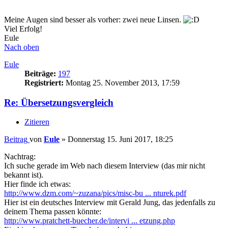
Meine Augen sind besser als vorher: zwei neue Linsen.
Viel Erfolg!
Eule
Nach oben
Eule
Beiträge:
197
Registriert:
Montag 25. November 2013, 17:59
Re: Übersetzungsvergleich
Zitieren
Beitrag
von
Eule
»
Donnerstag 15. Juni 2017, 18:25
Nachtrag:
Ich suche gerade im Web nach diesem Interview (das mir nicht
bekannt ist).
Hier finde ich etwas:
http://www.dzm.com/~zuzana/pics/misc-bu ... nturek.pdf
Hier ist ein deutsches Interview mit Gerald Jung, das jedenfalls zu
deinem Thema passen könnte:
http://www.pratchett-buecher.de/intervi ... etzung.php