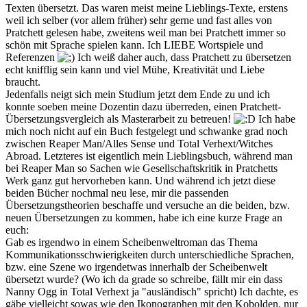
Texten übersetzt. Das waren meist meine Lieblings-Texte, erstens
weil ich selber (vor allem früher) sehr gerne und fast alles von
Pratchett gelesen habe, zweitens weil man bei Pratchett immer so
schön mit Sprache spielen kann. Ich LIEBE Wortspiele und
Referenzen
Ich weiß daher auch, dass Pratchett zu übersetzen
echt knifflig sein kann und viel Mühe, Kreativität und Liebe
braucht.
Jedenfalls neigt sich mein Studium jetzt dem Ende zu und ich
konnte soeben meine Dozentin dazu überreden, einen Pratchett-
Übersetzungsvergleich als Masterarbeit zu betreuen!
Ich habe
mich noch nicht auf ein Buch festgelegt und schwanke grad noch
zwischen Reaper Man/Alles Sense und Total Verhext/Witches
Abroad. Letzteres ist eigentlich mein Lieblingsbuch, während man
bei Reaper Man so Sachen wie Gesellschaftskritik in Pratchetts
Werk ganz gut hervorheben kann. Und während ich jetzt diese
beiden Bücher nochmal neu lese, mir die passenden
Übersetzungstheorien beschaffe und versuche an die beiden, bzw.
neuen Übersetzungen zu kommen, habe ich eine kurze Frage an
euch:
Gab es irgendwo in einem Scheibenweltroman das Thema
Kommunikationsschwierigkeiten durch unterschiedliche Sprachen,
bzw. eine Szene wo irgendetwas innerhalb der Scheibenwelt
übersetzt wurde? (Wo ich da grade so schreibe, fällt mir ein dass
Nanny Ogg in Total Verhext ja "ausländisch" spricht) Ich dachte, es
gäbe vielleicht sowas wie den Ikonographen mit den Kobolden, nur