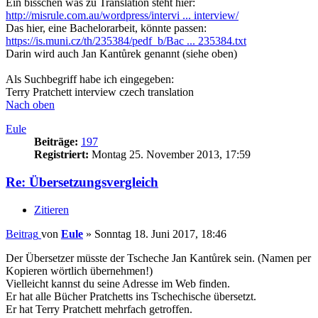
Ein bisschen was zu Translation steht hier:
http://misrule.com.au/wordpress/intervi ... interview/
Das hier, eine Bachelorarbeit, könnte passen:
https://is.muni.cz/th/235384/pedf_b/Bac ... 235384.txt
Darin wird auch Jan Kantůrek genannt (siehe oben)
Als Suchbegriff habe ich eingegeben:
Terry Pratchett interview czech translation
Nach oben
Eule
Beiträge:
197
Registriert:
Montag 25. November 2013, 17:59
Re: Übersetzungsvergleich
Zitieren
Beitrag
von
Eule
»
Sonntag 18. Juni 2017, 18:46
Der Übersetzer müsste der Tscheche Jan Kantůrek sein. (Namen per
Kopieren wörtlich übernehmen!)
Vielleicht kannst du seine Adresse im Web finden.
Er hat alle Bücher Pratchetts ins Tschechische übersetzt.
Er hat Terry Pratchett mehrfach getroffen.