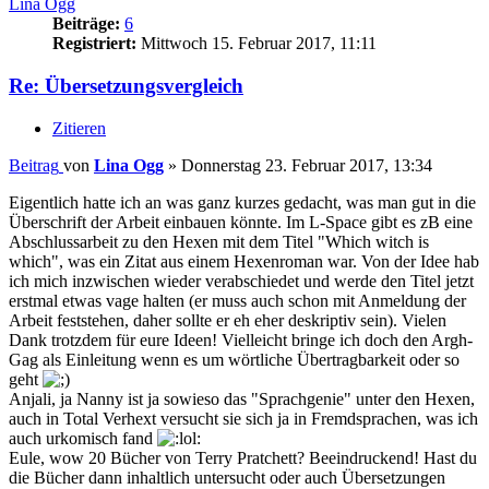
Lina Ogg
Beiträge:
6
Registriert:
Mittwoch 15. Februar 2017, 11:11
Re: Übersetzungsvergleich
Zitieren
Beitrag
von
Lina Ogg
»
Donnerstag 23. Februar 2017, 13:34
Eigentlich hatte ich an was ganz kurzes gedacht, was man gut in die
Überschrift der Arbeit einbauen könnte. Im L-Space gibt es zB eine
Abschlussarbeit zu den Hexen mit dem Titel "Which witch is
which", was ein Zitat aus einem Hexenroman war. Von der Idee hab
ich mich inzwischen wieder verabschiedet und werde den Titel jetzt
erstmal etwas vage halten (er muss auch schon mit Anmeldung der
Arbeit feststehen, daher sollte er eh eher deskriptiv sein). Vielen
Dank trotzdem für eure Ideen! Vielleicht bringe ich doch den Argh-
Gag als Einleitung wenn es um wörtliche Übertragbarkeit oder so
geht
Anjali, ja Nanny ist ja sowieso das "Sprachgenie" unter den Hexen,
auch in Total Verhext versucht sie sich ja in Fremdsprachen, was ich
auch urkomisch fand
Eule, wow 20 Bücher von Terry Pratchett? Beeindruckend! Hast du
die Bücher dann inhaltlich untersucht oder auch Übersetzungen