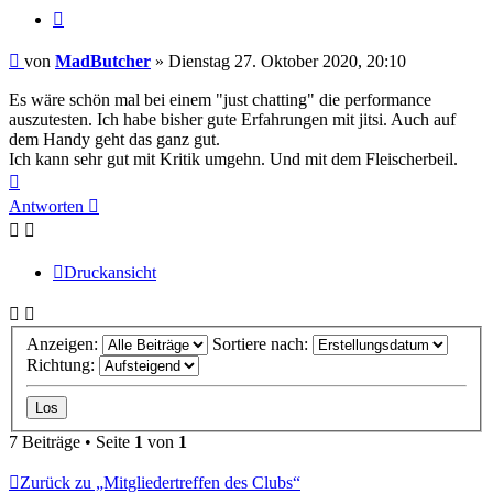
Zitieren
Beitrag
von
MadButcher
»
Dienstag 27. Oktober 2020, 20:10
Es wäre schön mal bei einem "just chatting" die performance
auszutesten. Ich habe bisher gute Erfahrungen mit jitsi. Auch auf
dem Handy geht das ganz gut.
Ich kann sehr gut mit Kritik umgehn. Und mit dem Fleischerbeil.
Nach
oben
Antworten
Druckansicht
Anzeigen:
Sortiere nach:
Richtung:
7 Beiträge • Seite
1
von
1
Zurück zu „Mitgliedertreffen des Clubs“