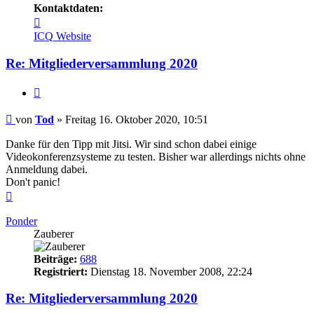
Kontaktdaten:
Kontaktdaten
von
ICQ
Website
Tod
Re: Mitgliederversammlung 2020
Zitieren
Beitrag
von
Tod
»
Freitag 16. Oktober 2020, 10:51
Danke für den Tipp mit Jitsi. Wir sind schon dabei einige
Videokonferenzsysteme zu testen. Bisher war allerdings nichts ohne
Anmeldung dabei.
Don't panic!
Nach
oben
Ponder
Zauberer
Beiträge:
688
Registriert:
Dienstag 18. November 2008, 22:24
Re: Mitgliederversammlung 2020