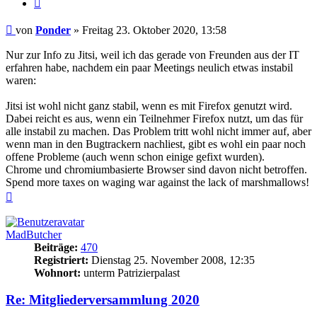
Zitieren
Beitrag
von
Ponder
»
Freitag 23. Oktober 2020, 13:58
Nur zur Info zu Jitsi, weil ich das gerade von Freunden aus der IT
erfahren habe, nachdem ein paar Meetings neulich etwas instabil
waren:
Jitsi ist wohl nicht ganz stabil, wenn es mit Firefox genutzt wird.
Dabei reicht es aus, wenn ein Teilnehmer Firefox nutzt, um das für
alle instabil zu machen. Das Problem tritt wohl nicht immer auf, aber
wenn man in den Bugtrackern nachliest, gibt es wohl ein paar noch
offene Probleme (auch wenn schon einige gefixt wurden).
Chrome und chromiumbasierte Browser sind davon nicht betroffen.
Spend more taxes on waging war against the lack of marshmallows!
Nach
oben
MadButcher
Beiträge:
470
Registriert:
Dienstag 25. November 2008, 12:35
Wohnort:
unterm Patrizierpalast
Re: Mitgliederversammlung 2020