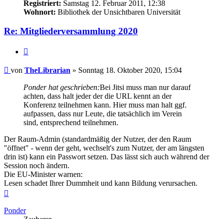
Registriert:
Samstag 12. Februar 2011, 12:38
Wohnort:
Bibliothek der Unsichtbaren Universität
Re: Mitgliederversammlung 2020
Zitieren
Beitrag
von
TheLibrarian
»
Sonntag 18. Oktober 2020, 15:04
Ponder hat geschrieben:
Bei Jitsi muss man nur darauf
achten, dass halt jeder der die URL kennt an der
Konferenz teilnehmen kann. Hier muss man halt ggf.
aufpassen, dass nur Leute, die tatsächlich im Verein
sind, entsprechend teilnehmen.
Der Raum-Admin (standardmäßig der Nutzer, der den Raum
"öffnet" - wenn der geht, wechselt's zum Nutzer, der am längsten
drin ist) kann ein Passwort setzen. Das lässt sich auch während der
Session noch ändern.
Die EU-Minister warnen:
Lesen schadet Ihrer Dummheit und kann Bildung verursachen.
Nach
oben
Ponder