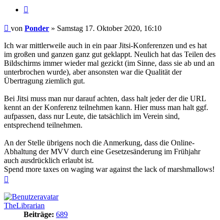
Zitieren
Beitrag
von
Ponder
»
Samstag 17. Oktober 2020, 16:10
Ich war mittlerweile auch in ein paar Jitsi-Konferenzen und es hat
im großen und ganzen ganz gut geklappt. Neulich hat das Teilen des
Bildschirms immer wieder mal gezickt (im Sinne, dass sie ab und an
unterbrochen wurde), aber ansonsten war die Qualität der
Übertragung ziemlich gut.
Bei Jitsi muss man nur darauf achten, dass halt jeder der die URL
kennt an der Konferenz teilnehmen kann. Hier muss man halt ggf.
aufpassen, dass nur Leute, die tatsächlich im Verein sind,
entsprechend teilnehmen.
An der Stelle übrigens noch die Anmerkung, dass die Online-
Abhaltung der MVV durch eine Gesetzesänderung im Frühjahr
auch ausdrücklich erlaubt ist.
Spend more taxes on waging war against the lack of marshmallows!
Nach
oben
TheLibrarian
Beiträge:
689