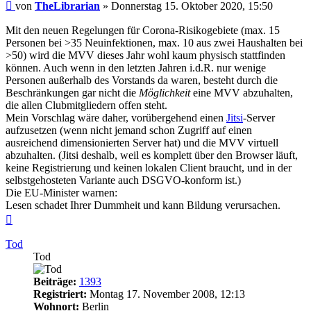
Beitrag
von
TheLibrarian
»
Donnerstag 15. Oktober 2020, 15:50
Mit den neuen Regelungen für Corona-Risikogebiete (max. 15
Personen bei >35 Neuinfektionen, max. 10 aus zwei Haushalten bei
>50) wird die MVV dieses Jahr wohl kaum physisch stattfinden
können. Auch wenn in den letzten Jahren i.d.R. nur wenige
Personen außerhalb des Vorstands da waren, besteht durch die
Beschränkungen gar nicht die
Möglichkeit
eine MVV abzuhalten,
die allen Clubmitgliedern offen steht.
Mein Vorschlag wäre daher, vorübergehend einen
Jitsi
-Server
aufzusetzen (wenn nicht jemand schon Zugriff auf einen
ausreichend dimensionierten Server hat) und die MVV virtuell
abzuhalten. (Jitsi deshalb, weil es komplett über den Browser läuft,
keine Registrierung und keinen lokalen Client braucht, und in der
selbstgehosteten Variante auch DSGVO-konform ist.)
Die EU-Minister warnen:
Lesen schadet Ihrer Dummheit und kann Bildung verursachen.
Nach
oben
Tod
Tod
Beiträge:
1393
Registriert:
Montag 17. November 2008, 12:13
Wohnort:
Berlin