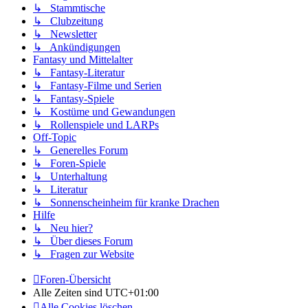
↳ Stammtische
↳ Clubzeitung
↳ Newsletter
↳ Ankündigungen
Fantasy und Mittelalter
↳ Fantasy-Literatur
↳ Fantasy-Filme und Serien
↳ Fantasy-Spiele
↳ Kostüme und Gewandungen
↳ Rollenspiele und LARPs
Off-Topic
↳ Generelles Forum
↳ Foren-Spiele
↳ Unterhaltung
↳ Literatur
↳ Sonnenscheinheim für kranke Drachen
Hilfe
↳ Neu hier?
↳ Über dieses Forum
↳ Fragen zur Website
Foren-Übersicht
Alle Zeiten sind
UTC+01:00
Alle Cookies löschen