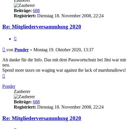
Zauberer
Beiträge:
688
Registriert:
Dienstag 18. November 2008, 22:24
Re: Mitgliederversammlung 2020
Zitieren
Beitrag
von
Ponder
»
Montag 19. Oktober 2020, 13:37
Ah danke für die Info. Das mit dem Passwortschutz bei Jitsi war mir
neu.
Spend more taxes on waging war against the lack of marshmallows!
Nach
oben
Ponder
Zauberer
Beiträge:
688
Registriert:
Dienstag 18. November 2008, 22:24
Re: Mitgliederversammlung 2020