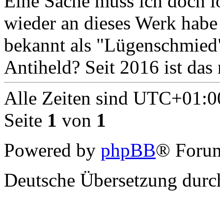
Eine Sache muss ich doch l
wieder an dieses Werk habe
bekannt als "Lügenschmied")
Antiheld? Seit 2016 ist das 
Alle Zeiten sind
UTC+01:0
Seite
1
von
1
Powered by
phpBB
® Forum
Deutsche Übersetzung dur